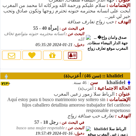
الإهتمامات :
سلام عليكم ورحمة الله وبركاته انا محمد من المغرب
ابحت على انسانه محترمه حنونه تحترم زوجها وتكون صادق وتحب
خير لي غير...
الهدف :
حب زواج تعارف صداقة
إمرأة 40 - 55
في البحث عن :
البحث عن :
انسانه محترمه حنونه متواضع تخاف
الله
دخول:
21-01-2024 05:35:20
khalidel :: (سن 46) / أعزب(ة)
khalidel
سن
: 46 سنة.
الحالة الاجتماعية :
أعزب(ة)
عنوان :
الرباط سلا زمور زعير, المغرب
الإهتمامات :
Aquí estoy para ti busco matrimonio soy soltero sin
hijos caballero detallista amoroso trabajador fiel cariñoso
responsable respetuoso
الهدف :
تعارف حب صداقة زواج
رجل 18 - 57
في البحث عن :
البحث عن :
busco una mujer respetable
دخول:
16-01-2024 19:57:49