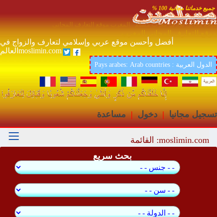
جميع خدماتنا مجانية 100 %
موقع مجاني تعارف مغرب مسلم المغرب موقع التعارف المجاني
موقع التعارف المجاني المغرب
أفضل وأحسن موقع عربي وإسلامي لتعارف والزواج في
العالمmoslimin.com
Pays arabes: Arab countries : الدول العربية
تسجيل مجانيا
|
دخول
|
مساعدة
moslimin.com: القائمة
بحث سريع