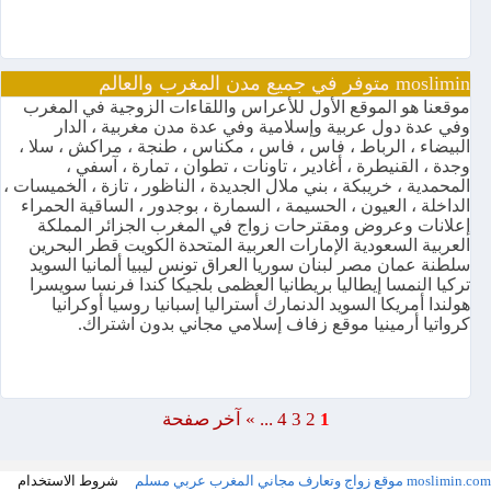
moslimin متوفر في جميع مدن المغرب والعالم
موقعنا هو الموقع الأول للأعراس واللقاءات الزوجية في المغرب
وفي عدة دول عربية وإسلامية وفي عدة مدن مغربية ، الدار
البيضاء ، الرباط ، فاس ، فاس ، مكناس ، طنجة ، مراكش ، سلا ،
وجدة ، القنيطرة ، أغادير ، تاونات ، تطوان ، تمارة ، آسفي ،
المحمدية ، خريبكة ، بني ملال الجديدة ، الناظور ، تازة ، الخميسات ،
الداخلة ، العيون ، الحسيمة ، السمارة ، بوجدور ، الساقية الحمراء
إعلانات وعروض ومقترحات زواج في المغرب الجزائر المملكة
العربية السعودية الإمارات العربية المتحدة الكويت قطر البحرين
سلطنة عمان مصر لبنان سوريا العراق تونس ليبيا ألمانيا السويد
تركيا النمسا إيطاليا بريطانيا العظمى بلجيكا كندا فرنسا سويسرا
هولندا أمريكا السويد الدنمارك أستراليا إسبانيا روسيا أوكرانيا
كرواتيا أرمينيا موقع زفاف إسلامي مجاني بدون اشتراك.
1
2
3
4
...
»
آخر صفحة
moslimin.com موقع زواج وتعارف مجاني المغرب عربي مسلم
شروط الاستخدام