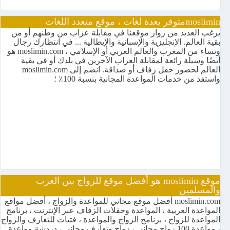
mosliminمتوفر بعدة لغات ، موقع متعدد اللغات
يرغب العديد من زوار موقعنا في مقابلة عزاب من وطنهم أو من
بقية العالم. الإنجليزية والإسبانية والإيطالية ... في انتظارك رجال
ونساء من المغرب والعالم العربي أو الإسلامي ، moslimin.com هو
أيضًا وسيلة رائعة لمقابلة العزاب الآخرين في بلدك أو في بقية
العالم لحضور حفل زفاف أو صداقة. انضم إلى moslimin.com
واستفد من خدمات المواعدة المجانية بنسبة 100٪ ؛
موقع moslimin هو أفضل موقع للزواج بين العرب
والمسلمين
moslimin.com أفضل موقع مجاني للمواعدة والزواج ، أفضل مواقع
المواعدة العربية ، المواعدة وحفلات الزفاف عبر الإنترنت ، برنامج
المواعدة للزواج ، برنامج الزواج والمواعدة ، فتيات للتعارف والزواج
، مواعدة 100 زواج مجاني ، زواج وتعارف مجاني ، دردشة مواعدة