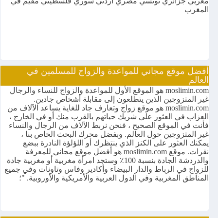
مغربي جزائري تونسي مصري أردني سوري فلسطيني مقيم في
المغرب
أفضل موقع مجاني للمواعدة والزواج للمسلمين في
العالم
moslimin.com هو الموقع الأول للمواعدة والزواج للنساء والرجال
غير المتزوجين الذين يتطلعون إلى مقابلة أشخاص جادين.
moslimin.com هو موقع زواج وتعارف جاد للغاية يساعد الآلاف من
العزاب في العثور على شريك حياتهم بالقرب منك أو في الخارج ،
فأنت في الموقع الصحيح ، فنحن نربط الآلاف من الرجال والنساء
غير المتزوجين حول العالم. وبفضل محرك البحث الخاص بنا ،
يمكنك العثور على الكنز الذي ينتظرك أو اللؤلؤة النادرة ببضع
نقرات. موقع moslimin.com هو أفضل موقع مجاني للمعرفة
والدردشة الجادة بنسبة 100٪ وستجد امرأة مغربية أو مغربية جادة
للزواج في الرباط والدار البيضاء وأكادير وفاس وتاونات وفي جميع
المناطق المغربية وفي الدول العربية والأمريكية والأوروبية. "؛