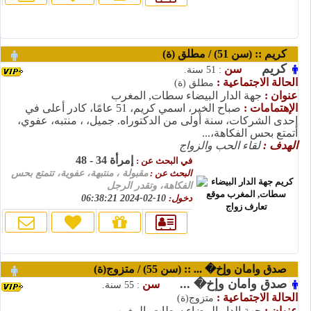
كريم :: (سن 51) / مطلق (ة)
كريم
سن
: 51 سنة.
الحالة الاجتماعية :
مطلق (ة)
عنوان :
جهة الدار البيضاء سطات, المغرب
الإهتمامات :
صباح الخير، اسمي كريم، 51 عامًا، كادر أعلى في
إحدى الشركات، سنة أولى من الدكتوراه. جميل، ، منتبه، عفوي،
أتمتع بحس الفكاهة،...
الهدف :
لقاء الحب والزواج
إمرأة 34 - 48
في البحث عن :
البحث عن :
مقبولة ، منتبهة، عفوية، تتمتع بحس
الفكاهة، وتقدر الرجل
دخول:
10-02-2024 06:38:21
صدق وامان وإخ� ... :: (سن 55) / متزوج(ة)
صدق وامان وإخ� ...
سن
: 55 سنة.
الحالة الاجتماعية :
متزوج(ة)
عنوان :
جهة الدار البيضاء سطات, المغرب