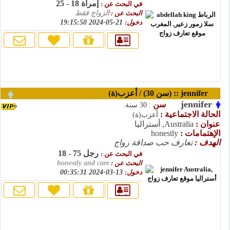
إمرأة 18 - 25
في البحث عن :
البحث عن :
الزواج فقط
دخول:
21-05-2024 19:15:50
jennifer :: (سن 30) / أعزب(ة)
jennifer
سن
: 30 سنة.
الحالة الاجتماعية :
أعزب(ة)
عنوان :
Australia, أستراليا
الإهتمامات :
honestly
الهدف :
تعارف حب صداقة زواج
رجل 75 - 18
في البحث عن :
البحث عن :
honestly and care
دخول:
13-03-2024 00:35:31