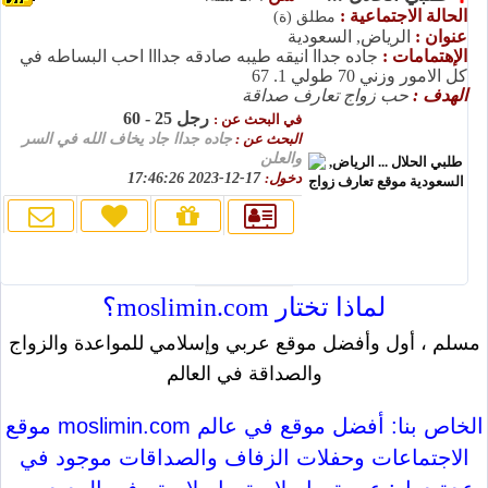
الحالة الاجتماعية :
مطلق (ة)
عنوان :
الرياض, السعودية
الإهتمامات :
جاده جداا انيقه طيبه صادقه جدااا احب البساطه في
كل الامور وزني 70 طولي 1. 67
الهدف :
حب زواج تعارف صداقة
رجل 25 - 60
في البحث عن :
البحث عن :
جاده جداا جاد يخاف الله في السر
والعلن
دخول:
17-12-2023 17:46:26
لماذا تختار moslimin.com؟
مسلم ، أول وأفضل موقع عربي وإسلامي للمواعدة والزواج
والصداقة في العالم
موقع moslimin.com الخاص بنا: أفضل موقع في عالم
الاجتماعات وحفلات الزفاف والصداقات موجود في