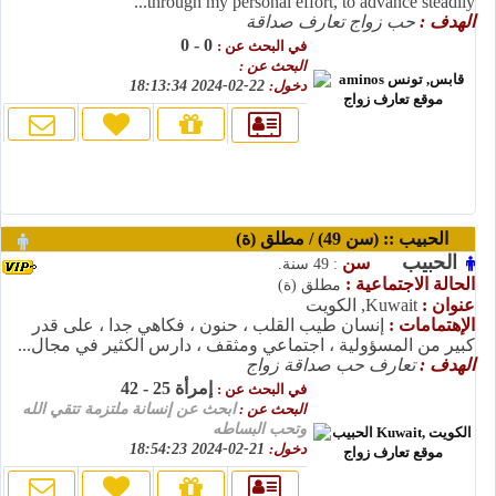
through my personal effort, to advance steadily...
الهدف :
حب زواج تعارف صداقة
0 - 0
في البحث عن :
البحث عن :
دخول:
22-02-2024 18:13:34
الحبيب :: (سن 49) / مطلق (ة)
الحبيب
سن
: 49 سنة.
الحالة الاجتماعية :
مطلق (ة)
عنوان :
Kuwait, الكويت
الإهتمامات :
إنسان طيب القلب ، حنون ، فكاهي جدا ، على قدر
كبير من المسؤولية ، اجتماعي ومثقف ، دارس الكثير في مجال...
الهدف :
تعارف حب صداقة زواج
إمرأة 25 - 42
في البحث عن :
البحث عن :
ابحث عن إنسانة ملتزمة تتقي الله
وتحب البساطه
دخول:
21-02-2024 18:54:23