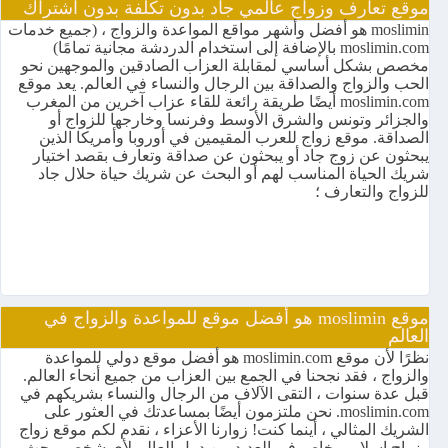
موقع تعارف وزواج عالمي جاد بدون تكلفة بدون اشتراك
moslimin هو أفضل وأشهر مواقع المواعدة والزواج ، (جميع خدمات
moslimin.com بالإضافة إلى استخدام الدردشة مجانية تمامًا)
مخصص بشكل أساسي لمقابلة العزاب الصادقين والموجهين نحو
الحب والزواج والصداقة بين الرجال والنساء في العالم. يعد موقع
moslimin.com أيضًا طريقة رائعة للقاء عزاب آخرين من المغرب
والجزائر وتونس والشرق الأوسط وفرنسا وخارجها للزواج أو
الصداقة. موقع زواج للعرب المقيمين في أوروبا وأمريكا الذين
يبحثون عن زوج جاد أو يبحثون عن صداقة وتعارف بقصد اختيار
شريك الحياة المناسب لهم أو البحث عن شريك حياة حلال جاد
للزواج والتعارف ؛
موقع moslimin هو أفضل موقع للمواعدة والزواج في
العالم
نظرًا لأن موقع moslimin.com هو أفضل موقع دولي للمواعدة
والزواج ، فقد نجحنا في الجمع بين العزاب من جميع أنحاء العالم.
قبل عدة سنوات ، التقى الآلاف من الرجال والنساء بشريكهم في
moslimin.com. نحن ملتزمون أيضًا بمساعدتك في العثور على
الشريك المثالي ، أينما كنت! زوارنا الأعزاء ، نقدم لكم موقع زواج
وزواج إسلامي خاص في العديد من دول العالم لأي شخص يبحث