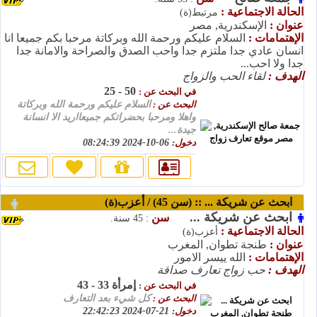
الحالة الاجتماعية :
مرتبط(ة)
عنوان :
الإسكندرية, مصر
الإهتمامات :
السلام عليكم ورحمة الله وبركاتة مرحبا بكم جميعا انا
انسان عادي جدا ملتزم جدا واحب الصدق والصراحة والامانة جدا
جدا ولا احب...
الهدف :
لقاء الحب والزواج
50 - 25
في البحث عن :
البحث عن :
السلام عليكم ورحمة الله وبركاتة
واهلا ومرحبا بحضراتكم جميعااريد الا انسانة
جيدة...
دخول:
06-10-2024 08:24:39
ابحث عن شريكة ... :: (سن 45) / أعزب(ة)
ابحث عن شريكة ...
سن
: 45 سنة.
الحالة الاجتماعية :
أعزب(ة)
عنوان :
طنجة تطوان, المغرب
الإهتمامات :
الله ييسر الامور
الهدف :
حب زواج تعارف صداقة
إمرأة 33 - 43
في البحث عن :
البحث عن :
كل شيء بعد التعارف
دخول:
21-07-2024 22:42:23