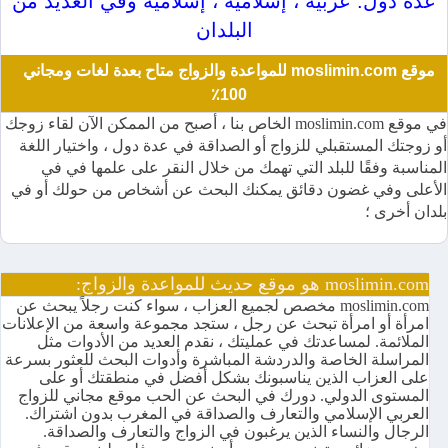
عدة دول: عربية ، إسلامية ، إسلامية وفي العديد من
البلدان
موقع moslimin.com للمواعدة والزواج متاح بعدة لغات ومجاني
100٪
في موقع moslimin.com الخاص بنا ، أصبح من الممكن الآن لقاء زوجك
أو زوجتك المستقبلي للزواج أو الصداقة في عدة دول ، واختيار اللغة
المناسبة وفقًا للبلد التي تهمك من خلال النقر على علمها في في
الأعلى وفي غضون دقائق يمكنك البحث عن أشخاص من حولك أو في
بلدان أخرى ؛
moslimin.com هو موقع حديث للمواعدة والزواج:
moslimin.com مخصص لجميع العزاب ، سواء كنت رجلاً يبحث عن
امرأة أو امرأة تبحث عن رجل ، ستجد مجموعة واسعة من الإعلانات
الملائمة. لمساعدتك في عمليتك ، نقدم العديد من الأدوات مثل
المراسلة الخاصة والدردشة المباشرة وأدوات البحث للعثور بسرعة
على العزاب الذين يناسبونك بشكل أفضل في منطقتك أو على
المستوى الدولي. دورك في البحث عن الحب موقع مجاني للزواج
العربي الإسلامي والتعارف والصداقة في المغرب بدون اشتراك.
الرجال والنساء الذين يرغبون في الزواج والتعارف والصداقة.