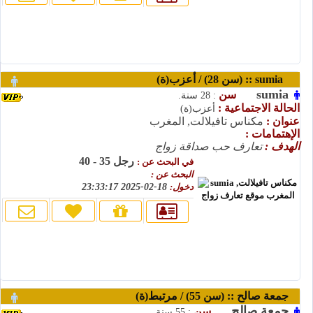
sumia :: (سن 28) / أعزب(ة)
sumia
سن
: 28 سنة.
الحالة الاجتماعية :
أعزب(ة)
عنوان :
مكناس تافيلالت, المغرب
الإهتمامات :
الهدف :
تعارف حب صداقة زواج
رجل 35 - 40
في البحث عن :
البحث عن :
دخول:
18-02-2025 23:33:17
جمعة صالح :: (سن 55) / مرتبط(ة)
جمعة صالح
سن
: 55 سنة.