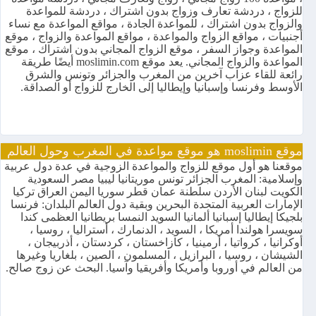
للزواج ، دردشة تعارف وزواج بدون اشتراك ، دردشة للمواعدة
والزواج بدون اشتراك ، للمواعدة الجادة ، مواقع المواعدة مع نساء
أجنبيات ، مواقع الزواج والمواعدة ، مواقع المواعدة والزواج ، موقع
المواعدة وجواز السفر ، موقع الزواج المجاني بدون اشتراك ، موقع
المواعدة والزواج المجاني. يعد موقع moslimin.com أيضًا طريقة
رائعة للقاء عزاب آخرين من المغرب والجزائر وتونس والشرق
الأوسط وفرنسا وإسبانيا وإيطاليا إلى الخارج للزواج أو الصداقة.
موقع moslimin هو موقع مواعدة في المغرب وحول العالم
موقعنا هو أول موقع للزواج والمواعدة الزوجية في عدة دول عربية
وإسلامية: المغرب الجزائر تونس موريتانيا ليبيا مصر السعودية
الكويت لبنان الأردن سلطنة عمان قطر سوريا اليمن العراق تركيا
الإمارات العربية المتحدة البحرين وبقية دول العالم البلدان: فرنسا
بلجيكا إيطاليا إسبانيا ألمانيا السويد النمسا بريطانيا العظمى كندا
سويسرا هولندا أمريكا ، السويد ، الدنمارك ، أستراليا ، روسيا ،
أوكرانيا ، كرواتيا ، أرمينيا ، كازاخستان ، كردستان ، أذربيجان ،
الشيشان ، روسيا ، البرازيل ، المسلمون ، الصين ، بلغاريا وغيرها
من العالم في أوروبا وأمريكا وأفريقيا وآسيا. البحث عن زوج صالح.