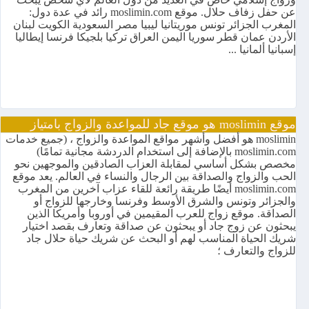
عن حفل زفاف حلال. موقع moslimin.com رائد في عدة دول:
المغرب الجزائر تونس موريتانيا ليبيا مصر السعودية الكويت لبنان
الأردن عمان قطر سوريا اليمن العراق تركيا بلجيكا فرنسا إيطاليا
إسبانيا ألمانيا ...
موقع moslimin هو موقع جاد للمواعدة والزواج بامتياز
moslimin هو أفضل وأشهر مواقع المواعدة والزواج ، (جميع خدمات
moslimin.com بالإضافة إلى استخدام الدردشة مجانية تمامًا)
مخصص بشكل أساسي لمقابلة العزاب الصادقين والموجهين نحو
الحب والزواج والصداقة بين الرجال والنساء في العالم. يعد موقع
moslimin.com أيضًا طريقة رائعة للقاء عزاب آخرين من المغرب
والجزائر وتونس والشرق الأوسط وفرنسا وخارجها للزواج أو
الصداقة. موقع زواج للعرب المقيمين في أوروبا وأمريكا الذين
يبحثون عن زوج جاد أو يبحثون عن صداقة وتعارف بقصد اختيار
شريك الحياة المناسب لهم أو البحث عن شريك حياة حلال جاد
للزواج والتعارف ؛