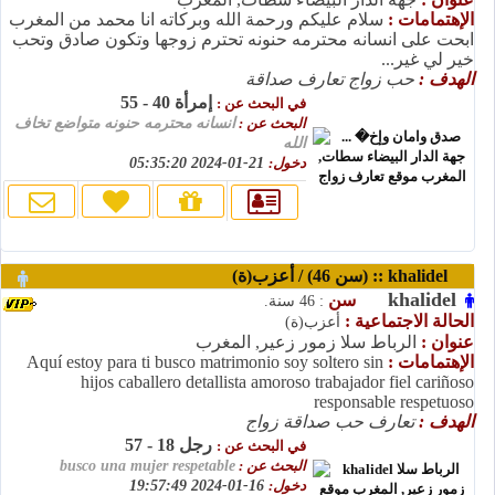
الإهتمامات :
سلام عليكم ورحمة الله وبركاته انا محمد من المغرب
ابحت على انسانه محترمه حنونه تحترم زوجها وتكون صادق وتحب
خير لي غير...
الهدف :
حب زواج تعارف صداقة
إمرأة 40 - 55
في البحث عن :
البحث عن :
انسانه محترمه حنونه متواضع تخاف
الله
دخول:
21-01-2024 05:35:20
khalidel :: (سن 46) / أعزب(ة)
khalidel
سن
: 46 سنة.
الحالة الاجتماعية :
أعزب(ة)
عنوان :
الرباط سلا زمور زعير, المغرب
الإهتمامات :
Aquí estoy para ti busco matrimonio soy soltero sin
hijos caballero detallista amoroso trabajador fiel cariñoso
responsable respetuoso
الهدف :
تعارف حب صداقة زواج
رجل 18 - 57
في البحث عن :
البحث عن :
busco una mujer respetable
دخول:
16-01-2024 19:57:49