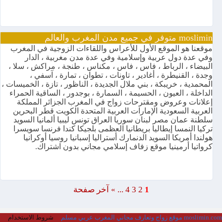
moslimin متوفر في جميع مدن المغرب والعالم
موقعنا هو الموقع الأول للأعراس واللقاءات الزوجية في المغرب
وفي عدة دول عربية وإسلامية وفي عدة مدن مغربية ، الدار
البيضاء ، الرباط ، فاس ، فاس ، مكناس ، طنجة ، مراكش ، سلا ،
وجدة ، القنيطرة ، أغادير ، تاونات ، تطوان ، تمارة ، آسفي ،
المحمدية ، خريبكة ، بني ملال الجديدة ، الناظور ، تازة ، الخميسات ،
الداخلة ، العيون ، الحسيمة ، السمارة ، بوجدور ، الساقية الحمراء
إعلانات وعروض ومقترحات زواج في المغرب الجزائر المملكة
العربية السعودية الإمارات العربية المتحدة الكويت قطر البحرين
سلطنة عمان مصر لبنان سوريا العراق تونس ليبيا ألمانيا السويد
تركيا النمسا إيطاليا بريطانيا العظمى بلجيكا كندا فرنسا سويسرا
هولندا أمريكا السويد الدنمارك أستراليا إسبانيا روسيا أوكرانيا
كرواتيا أرمينيا موقع زفاف إسلامي مجاني بدون اشتراك.
1
2
3
4
...
»
آخر صفحة
moslimin.com موقع زواج وتعارف مجاني المغرب عربي مسلم
شروط الاستخدام