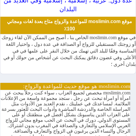
عدة دول: عربية ، إسلامية ، إسلامية وفي العديد من
البلدان
موقع moslimin.com للمواعدة والزواج متاح بعدة لغات ومجاني
100٪
في موقع moslimin.com الخاص بنا ، أصبح من الممكن الآن لقاء زوجك
أو زوجتك المستقبلي للزواج أو الصداقة في عدة دول ، واختيار اللغة
المناسبة وفقًا للبلد التي تهمك من خلال النقر على علمها في في
الأعلى وفي غضون دقائق يمكنك البحث عن أشخاص من حولك أو في
بلدان أخرى ؛
moslimin.com هو موقع حديث للمواعدة والزواج:
moslimin.com مخصص لجميع العزاب ، سواء كنت رجلاً يبحث عن
امرأة أو امرأة تبحث عن رجل ، ستجد مجموعة واسعة من الإعلانات
الملائمة. لمساعدتك في عمليتك ، نقدم العديد من الأدوات مثل
المراسلة الخاصة والدردشة المباشرة وأدوات البحث للعثور بسرعة
على العزاب الذين يناسبونك بشكل أفضل في منطقتك أو على
المستوى الدولي. دورك في البحث عن الحب موقع مجاني للزواج
العربي الإسلامي والتعارف والصداقة في المغرب بدون اشتراك.
الرجال والنساء الذين يرغبون في الزواج والتعارف والصداقة.