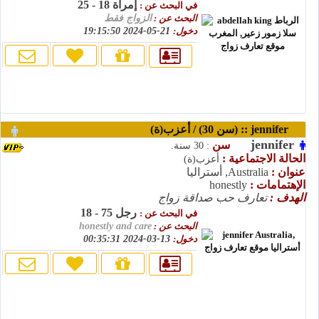
إمرأة 18 - 25
في البحث عن :
البحث عن :
الزواج فقط
دخول:
21-05-2024 19:15:50
jennifer :: (سن 30) / أعزب(ة)
jennifer
سن
: 30 سنة.
الحالة الاجتماعية :
أعزب(ة)
عنوان :
Australia, أستراليا
الإهتمامات :
honestly
الهدف :
تعارف حب صداقة زواج
رجل 75 - 18
في البحث عن :
البحث عن :
honestly and care
دخول:
13-03-2024 00:35:31