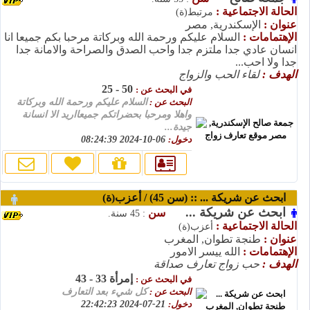
الحالة الاجتماعية :
مرتبط(ة)
عنوان :
الإسكندرية, مصر
الإهتمامات :
السلام عليكم ورحمة الله وبركاتة مرحبا بكم جميعا انا
انسان عادي جدا ملتزم جدا واحب الصدق والصراحة والامانة جدا
جدا ولا احب...
الهدف :
لقاء الحب والزواج
50 - 25
في البحث عن :
البحث عن :
السلام عليكم ورحمة الله وبركاتة
واهلا ومرحبا بحضراتكم جميعااريد الا انسانة
جيدة...
دخول:
06-10-2024 08:24:39
ابحث عن شريكة ... :: (سن 45) / أعزب(ة)
ابحث عن شريكة ...
سن
: 45 سنة.
الحالة الاجتماعية :
أعزب(ة)
عنوان :
طنجة تطوان, المغرب
الإهتمامات :
الله ييسر الامور
الهدف :
حب زواج تعارف صداقة
إمرأة 33 - 43
في البحث عن :
البحث عن :
كل شيء بعد التعارف
دخول:
21-07-2024 22:42:23