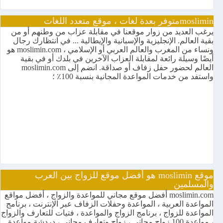
mosliminمتوفر بعدة لغات ، موقع متعدد اللغات
يرغب العديد من زوار موقعنا في مقابلة عزاب من وطنهم أو من
بقية العالم. الإنجليزية والإسبانية والإيطالية ... في انتظارك رجال
ونساء من المغرب والعالم العربي أو الإسلامي ، moslimin.com هو
أيضًا وسيلة رائعة لمقابلة العزاب الآخرين في بلدك أو في بقية
العالم لحضور حفل زفاف أو صداقة. انضم إلى moslimin.com
واستفد من خدمات المواعدة المجانية بنسبة 100٪ ؛
موقع moslimin هو أفضل موقع للزواج بين العرب
والمسلمين
moslimin.com أفضل موقع مجاني للمواعدة والزواج ، أفضل مواقع
المواعدة العربية ، المواعدة وحفلات الزفاف عبر الإنترنت ، برنامج
المواعدة للزواج ، برنامج الزواج والمواعدة ، فتيات للتعارف والزواج
، مواعدة 100 زواج مجاني ، زواج وتعارف مجاني ، دردشة مواعدة