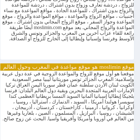
للزواج ، دردشة تعارف وزواج بدون اشتراك ، دردشة للمواعدة
والزواج بدون اشتراك ، للمواعدة الجادة ، مواقع المواعدة مع نساء
أجنبيات ، مواقع الزواج والمواعدة ، مواقع المواعدة والزواج ، موقع
المواعدة وجواز السفر ، موقع الزواج المجاني بدون اشتراك ، موقع
المواعدة والزواج المجاني. يعد موقع moslimin.com أيضًا طريقة
رائعة للقاء عزاب آخرين من المغرب والجزائر وتونس والشرق
الأوسط وفرنسا وإسبانيا وإيطاليا إلى الخارج للزواج أو الصداقة.
موقع moslimin هو موقع مواعدة في المغرب وحول العالم
موقعنا هو أول موقع للزواج والمواعدة الزوجية في عدة دول عربية
وإسلامية: المغرب الجزائر تونس موريتانيا ليبيا مصر السعودية
الكويت لبنان الأردن سلطنة عمان قطر سوريا اليمن العراق تركيا
الإمارات العربية المتحدة البحرين وبقية دول العالم البلدان: فرنسا
بلجيكا إيطاليا إسبانيا ألمانيا السويد النمسا بريطانيا العظمى كندا
سويسرا هولندا أمريكا ، السويد ، الدنمارك ، أستراليا ، روسيا ،
أوكرانيا ، كرواتيا ، أرمينيا ، كازاخستان ، كردستان ، أذربيجان ،
الشيشان ، روسيا ، البرازيل ، المسلمون ، الصين ، بلغاريا وغيرها
من العالم في أوروبا وأمريكا وأفريقيا وآسيا. البحث عن زوج صالح.