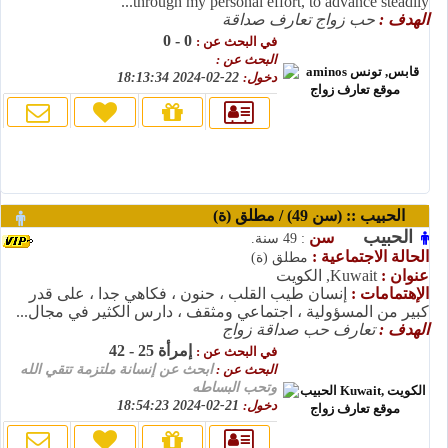
through my personal effort, to advance steadily...
الهدف :
حب زواج تعارف صداقة
0 - 0
في البحث عن :
البحث عن :
دخول:
22-02-2024 18:13:34
الحبيب :: (سن 49) / مطلق (ة)
الحبيب
سن
: 49 سنة.
الحالة الاجتماعية :
مطلق (ة)
عنوان :
Kuwait, الكويت
الإهتمامات :
إنسان طيب القلب ، حنون ، فكاهي جدا ، على قدر
كبير من المسؤولية ، اجتماعي ومثقف ، دارس الكثير في مجال...
الهدف :
تعارف حب صداقة زواج
إمرأة 25 - 42
في البحث عن :
البحث عن :
ابحث عن إنسانة ملتزمة تتقي الله
وتحب البساطه
دخول:
21-02-2024 18:54:23