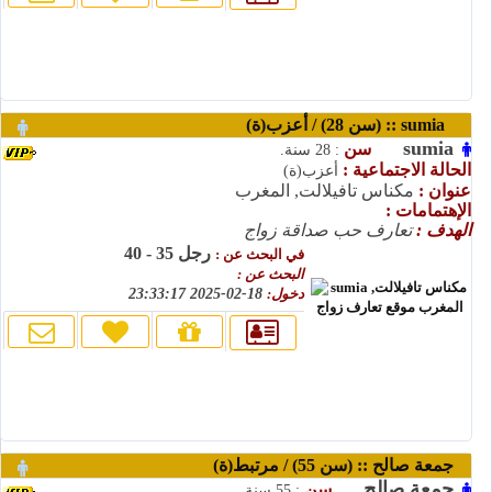
sumia :: (سن 28) / أعزب(ة)
sumia
سن
: 28 سنة.
الحالة الاجتماعية :
أعزب(ة)
عنوان :
مكناس تافيلالت, المغرب
الإهتمامات :
الهدف :
تعارف حب صداقة زواج
رجل 35 - 40
في البحث عن :
البحث عن :
دخول:
18-02-2025 23:33:17
جمعة صالح :: (سن 55) / مرتبط(ة)
جمعة صالح
سن
: 55 سنة.