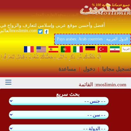
جميع خدماتنا مجانية 100 %
موقع مجاني تعارف مغرب مسلم المغرب موقع التعارف المجاني
موقع التعارف المجاني المغرب
أفضل وأحسن موقع عربي وإسلامي لتعارف والزواج في
العالمmoslimin.com
Pays arabes: Arab countries : الدول العربية
تسجيل مجانيا
|
دخول
|
مساعدة
moslimin.com: القائمة
بحث سريع