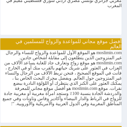
مغربي جزائري تونسي مصري أردني سوري فلسطيني مقيم في
المغرب
أفضل موقع مجاني للمواعدة والزواج للمسلمين في
العالم
moslimin.com هو الموقع الأول للمواعدة والزواج للنساء والرجال
غير المتزوجين الذين يتطلعون إلى مقابلة أشخاص جادين.
moslimin.com هو موقع زواج وتعارف جاد للغاية يساعد الآلاف من
العزاب في العثور على شريك حياتهم بالقرب منك أو في الخارج ،
فأنت في الموقع الصحيح ، فنحن نربط الآلاف من الرجال والنساء
غير المتزوجين حول العالم. وبفضل محرك البحث الخاص بنا ،
يمكنك العثور على الكنز الذي ينتظرك أو اللؤلؤة النادرة ببضع
نقرات. موقع moslimin.com هو أفضل موقع مجاني للمعرفة
والدردشة الجادة بنسبة 100٪ وستجد امرأة مغربية أو مغربية جادة
للزواج في الرباط والدار البيضاء وأكادير وفاس وتاونات وفي جميع
المناطق المغربية وفي الدول العربية والأمريكية والأوروبية. "؛