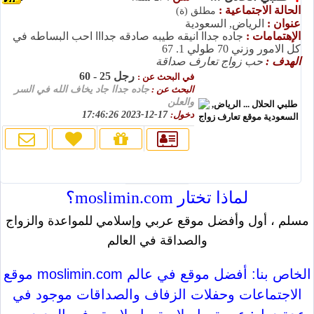
الحالة الاجتماعية :
مطلق (ة)
عنوان :
الرياض, السعودية
الإهتمامات :
جاده جداا انيقه طيبه صادقه جدااا احب البساطه في
كل الامور وزني 70 طولي 1. 67
الهدف :
حب زواج تعارف صداقة
رجل 25 - 60
في البحث عن :
البحث عن :
جاده جداا جاد يخاف الله في السر
والعلن
دخول:
17-12-2023 17:46:26
لماذا تختار moslimin.com؟
مسلم ، أول وأفضل موقع عربي وإسلامي للمواعدة والزواج
والصداقة في العالم
موقع moslimin.com الخاص بنا: أفضل موقع في عالم
الاجتماعات وحفلات الزفاف والصداقات موجود في