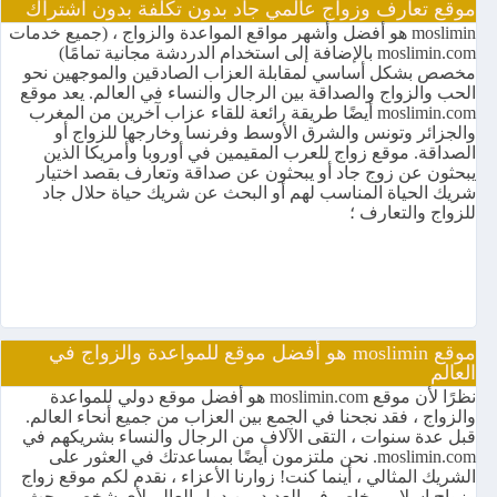
موقع تعارف وزواج عالمي جاد بدون تكلفة بدون اشتراك
moslimin هو أفضل وأشهر مواقع المواعدة والزواج ، (جميع خدمات
moslimin.com بالإضافة إلى استخدام الدردشة مجانية تمامًا)
مخصص بشكل أساسي لمقابلة العزاب الصادقين والموجهين نحو
الحب والزواج والصداقة بين الرجال والنساء في العالم. يعد موقع
moslimin.com أيضًا طريقة رائعة للقاء عزاب آخرين من المغرب
والجزائر وتونس والشرق الأوسط وفرنسا وخارجها للزواج أو
الصداقة. موقع زواج للعرب المقيمين في أوروبا وأمريكا الذين
يبحثون عن زوج جاد أو يبحثون عن صداقة وتعارف بقصد اختيار
شريك الحياة المناسب لهم أو البحث عن شريك حياة حلال جاد
للزواج والتعارف ؛
موقع moslimin هو أفضل موقع للمواعدة والزواج في
العالم
نظرًا لأن موقع moslimin.com هو أفضل موقع دولي للمواعدة
والزواج ، فقد نجحنا في الجمع بين العزاب من جميع أنحاء العالم.
قبل عدة سنوات ، التقى الآلاف من الرجال والنساء بشريكهم في
moslimin.com. نحن ملتزمون أيضًا بمساعدتك في العثور على
الشريك المثالي ، أينما كنت! زوارنا الأعزاء ، نقدم لكم موقع زواج
وزواج إسلامي خاص في العديد من دول العالم لأي شخص يبحث