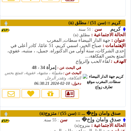
كريم :: (سن 51) / مطلق (ة)
كريم
سن
: 51 سنة.
الحالة الاجتماعية :
مطلق (ة)
عنوان :
جهة الدار البيضاء سطات, المغرب
الإهتمامات :
صباح الخير، اسمي كريم، 51 عامًا، كادر أعلى في
إحدى الشركات، سنة أولى من الدكتوراه. جميل، ، منتبه، عفوي،
أتمتع بحس الفكاهة،...
الهدف :
لقاء الحب والزواج
إمرأة 34 - 48
في البحث عن :
البحث عن :
مقبولة ، منتبهة، عفوية، تتمتع بحس
الفكاهة، وتقدر الرجل
دخول:
10-02-2024 06:38:21
صدق وامان وإخ� ... :: (سن 55) / متزوج(ة)
صدق وامان وإخ� ...
سن
: 55 سنة.
الحالة الاجتماعية :
متزوج(ة)
عنوان :
جهة الدار البيضاء سطات, المغرب