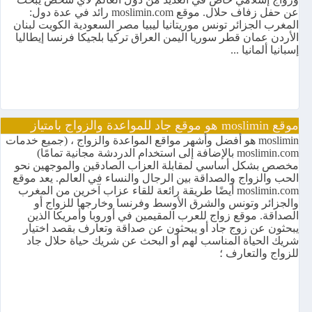
عن حفل زفاف حلال. موقع moslimin.com رائد في عدة دول:
المغرب الجزائر تونس موريتانيا ليبيا مصر السعودية الكويت لبنان
الأردن عمان قطر سوريا اليمن العراق تركيا بلجيكا فرنسا إيطاليا
إسبانيا ألمانيا ...
موقع moslimin هو موقع جاد للمواعدة والزواج بامتياز
moslimin هو أفضل وأشهر مواقع المواعدة والزواج ، (جميع خدمات
moslimin.com بالإضافة إلى استخدام الدردشة مجانية تمامًا)
مخصص بشكل أساسي لمقابلة العزاب الصادقين والموجهين نحو
الحب والزواج والصداقة بين الرجال والنساء في العالم. يعد موقع
moslimin.com أيضًا طريقة رائعة للقاء عزاب آخرين من المغرب
والجزائر وتونس والشرق الأوسط وفرنسا وخارجها للزواج أو
الصداقة. موقع زواج للعرب المقيمين في أوروبا وأمريكا الذين
يبحثون عن زوج جاد أو يبحثون عن صداقة وتعارف بقصد اختيار
شريك الحياة المناسب لهم أو البحث عن شريك حياة حلال جاد
للزواج والتعارف ؛