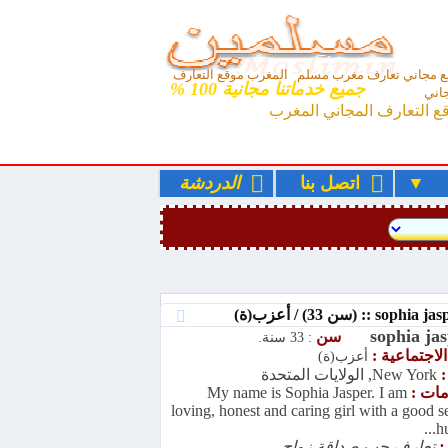
 مجاني تعارف مغرب مسلم المغرب موقع التعارف
جميع خدماتنا مجانية 100 %
اني
ع التعارف المجاني المغرب
ء
اتصل بنا
الدردشة
sophia ja
سن
: 33 سنة.
الاجتماعية :
أعزب(ة)
:
New York, الولايات المتحدة
امات :
My name is Sophia Jasper. I am
loving, honest and caring girl with a good s
hu
:
تعارف حب صداقة زواج