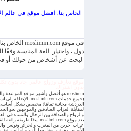
موقع min.com
في موقع .com
دول ، واختيار اللغة المناسبة وفقً
البحث عن أشخاص من حولك أو في 
موقع تعارف وزواج عالمي جاد بدون تكل
بدون اشتراك
moslimin هو أفضل وأشهر مواقع المواعدة وا
(جميع خدمات moslimin.com بالإضافة 
الدردشة مجانية تمامًا) مخصص بشكل أساسي
لمقابلة العزاب الصادقين والموجهين نحو الح
والزواج والصداقة بين الرجال والنساء في العا
يعد موقع moslimin.com أيضًا طريقة رائعة ل
عزاب آخرين من المغرب والجزائر وتونس وا
الأوسط وفرنسا وخارجها للزواج أو الصداقة. 