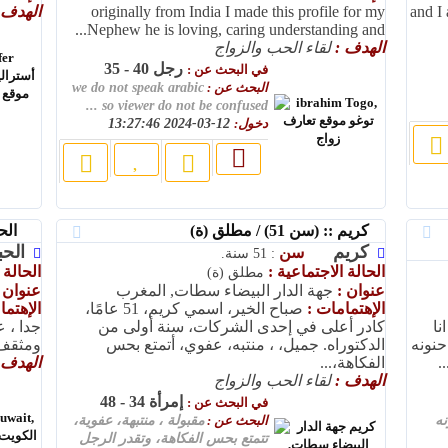
and I 
originally from India I made this profile for my
الهدف 
Nephew he is loving, caring understanding and...
الهدف :
لقاء الحب والزواج
رجل 40 - 35
في البحث عن :
البحث عن :
we do not speak arabic
so viewer do not be confused ...
دخول:
12-03-2024 13:27:46
كريم :: (سن 51) / مطلق (ة)
الحبيب ::
كريم
ال
سن
: 51 سنة.
الحالة الاجتماعية :
الحالة 
مطلق (ة)
عنوان :
جهة الدار البيضاء سطات, المغرب
عنوان 
الإهتمامات :
صباح الخير، اسمي كريم، 51 عامًا،
الإهتم
نا
كادر أعلى في إحدى الشركات، سنة أولى من
جدا ، 
نونه
الدكتوراه. جميل، ، منتبه، عفوي، أتمتع بحس
ومثقف 
.
الفكاهة،...
الهدف 
الهدف :
لقاء الحب والزواج
إمرأة 34 - 48
في البحث عن :
نه
البحث عن :
مقبولة ، منتبهة، عفوية،
تتمتع بحس الفكاهة، وتقدر الرجل