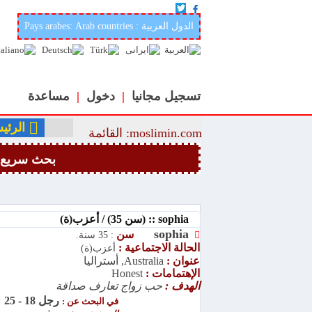
أفضل وأحسن موقع عربي وإسلامي لتعارف والزواج في العالمmoslimin.com
Pays arabes: Arab countries : الدول العربية
تسجيل مجانيا
|
دخول
|
مساعدة
الرئي
moslimin.com: القائمة
بحث سريع
sophia :: (سن 35) / أعزب(ة)
sophia
سن
: 35 سنة.
الحالة الاجتماعية :
أعزب(ة)
عنوان :
Australia, أستراليا
الإهتمامات :
Honest
الهدف :
حب زواج تعارف صداقة
رجل 18 - 25
في البحث عن :