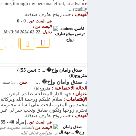
aspire, through my personal effort, to advance
steadily...
الهدف :
حب زواج تعارف صداقة
0 - 0
في البحث عن :
البحث عن :
دخول:
22-02-2024 18:13:34
صدق وامان وإخ� ... :: (سن 55) /
متزوج(ة)
صدق وامان وإخ� ...
سن
: 55 سنة.
الحالة الاجتماعية :
متزوج(ة)
عنوان :
جهة الدار البيضاء سطات, المغرب
الإهتمامات :
سلام عليكم ورحمة الله وبركاته ا
محمد من المغرب ابحت على انسانه محترمه ح
تحترم زوجها وتكون صادق وتحب خير لي غير..
الهدف :
حب زواج تعارف صداقة
إمرأة 40 - 55
في البحث عن :
البحث عن :
انسانه محترمه حنو
متواضع تخاف الله