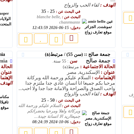
الهدف :
لقاء الحب والزواج
25 - 35
في البحث عن :
البحث عن :
blanche belle,
chanrmante
دخول:
15-06-2026 12:43:59
جمعة صالح :: (سن 55) / مرتبط(ة)
sumia :: (سن 28) / أعزب(ة)
جمعة صالح
mia
سن
: 55 سنة.
الحالة الاجتماعية :
الحالة 
مرتبط(ة)
عنوان :
الإسكندرية, مصر
عنوان 
الإهتمامات :
السلام عليكم ورحمة الله وبركاتة
الإهتما
مرحبا بكم جميعا انا انسان عادي جدا ملتزم جدا
الهدف 
واحب الصدق والصراحة والامانة جدا جدا ولا احب...
الهدف :
لقاء الحب والزواج
رف
50 - 25
في البحث عن :
البحث عن :
السلام عليكم ورحمة الله
وبركاتة واهلا ومرحبا بحضراتكم
جميعااريد الا انسانة جيدة...
دخول:
06-10-2024 08:24:39