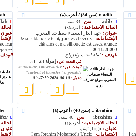
adib :: (سن 34) / أعزب(ة)
abdelilah :: (سن 32) / أعزب(ة)
ilah
adib
سن
: 34 سنة.
الحالة الاجتماعية :
الحالة 
أعزب(ة)
عنوان :
جهة الدار البيضاء سطات, المغرب
عنوان 
الإهتمامات :
Je suis blanc de teint, j'ai des cheveux
الإهتم
acticar
châtains et ma silhouette est assez grande
portes.
0643228000
الهدف :
لقاء الحب والزواج
الهدف 
إمرأة 23 - 33
في البحث عن :
البحث عن :
marocaine, conservatrice
surtout et blanche "si possible"
دخول:
10-06-2024 01:47:59
ibrahim :: (سن 40) / أعزب(ة)
jennifer :: (سن 30) / أعزب(ة)
ifer
ibrahim
سن
: 40 سنة.
الحالة الاجتماعية :
الحالة 
أعزب(ة)
عنوان :
Togo, توغو
عنوان 
I a
الإهتمامات :
I am Ibrahim Mohamed's Uncle
الإهتم