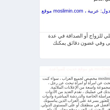
موقع moslimin.com الخاص بنا: أفضل موقع في عالم الاجتماعات وحفلات الزفاف والصداقات موجود في عدة دول: عربية ،
المستقبلي للزواج أو الصداقة في عدة
أعلى وفي غضون دقائق يمكنك
moslimin.com هو موقع حديث للمواعدة
ج:
moslimin.com مخصص لجميع العزاب ، سواء كنت
يبحث عن امرأة أو امرأة تبحث عن رجل ،
جموعة واسعة من الإعلانات الملائمة.
تك في عمليتك ، نقدم العديد من الأدوات
مراسلة الخاصة والدردشة المباشرة وأدوات
للعثور بسرعة على العزاب الذين يناسبونك
فضل في منطقتك أو على المستوى الدولي.
ي البحث عن الحب موقع مجاني للزواج