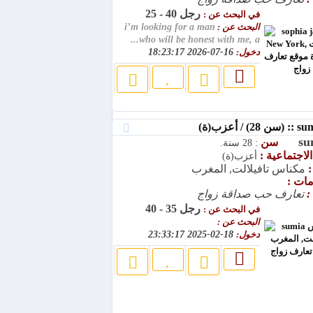
رجل 40 - 25
في البحث عن :
البحث عن :
i’m looking for a man
who will be honest with me, a...
دخول:
16-07-2026 18:23:17
su
سن
: 28 سنة.
الاجتماعية :
أعزب(ة)
:
مكناس تافيلالت, المغرب
مات :
:
تعارف حب صداقة زواج
رجل 35 - 40
في البحث عن :
البحث عن :
دخول:
18-02-2025 23:33:17