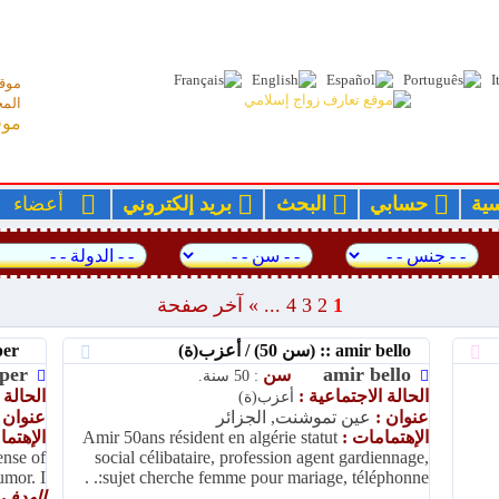
موقع
المج
موق
سية
حسابي
البحث
بريد إلكتروني
أعضا
1
2
3
4
...
»
آخر صفحة
amir bello :: (سن 50) / أعزب(ة)
sophia jasper :: (سن 33) / أعزب(ة)
sper
amir bello
سن
: 50 سنة.
الحالة الاجتماعية :
الحالة 
أعزب(ة)
عنوان :
عين تموشنت, الجزائر
عنوان 
الإهتمامات :
Amir 50ans résident en algérie statut
الإهتم
ense of
social célibataire, profession agent gardiennage,
mor. I...
sujet cherche femme pour mariage, téléphonne:. .
....
الهدف 