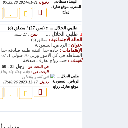
دخول:
21-01-2024 05:35:20
طلبي الحلال ... :: (سن 27) / مطلق (ة)
طلبي الحلال ...
سن
: 27 سنة.
الحالة الاجتماعية :
مطلق (ة)
عنوان :
الرياض, السعودية
الإهتمامات :
جاده جداا انيقه طيبه صادقه جداا
البساطه في كل الامور وزني 70 طولي 1. 67
الهدف :
حب زواج تعارف صداقة
رجل 25 - 60
في البحث عن :
البحث عن :
جاده جداا جاد يخاف
في السر والعلن
دخول:
17-12-2023 17:46:26
مسلم ، أو