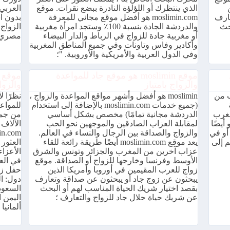
الذي ينتظرك أو اللؤلؤة النادرة ببضع نقرات. موقع
العربي
عارف
moslimin.com هو أفضل موقع مجاني للمعرفة
بدون ا
حث
والدردشة الجادة بنسبة 100٪ وستجد امرأة مغربية
الزواج
أو مغربية جادة للزواج في الرباط والدار البيضاء
مصري 
وأكادير وفاس وتاونات وفي جميع المناطق المغربية
وفي الدول العربية والأمريكية والأوروبية. "؛
موقع moslimin هو موقع جاد للمواعدة
والزواج بامتياز
والزوا
ب من
moslimin هو أفضل وأشهر مواقع المواعدة والزواج ،
(جميع خدمات moslimin.com بالإضافة إلى استخدام
للمواعد
مغرب
الدردشة مجانية تمامًا) مخصص بشكل أساسي
من جمي
 أو الإسلامي ، moslimin.com هو أيضًا
لمقابلة العزاب الصادقين والموجهين نحو الحب
الآلاف
أو في
والزواج والصداقة بين الرجال والنساء في العالم.
م إلى
يعد موقع moslimin.com أيضًا طريقة رائعة للقاء
العثور 
عزاب آخرين من المغرب والجزائر وتونس والشرق
الأعزا
الأوسط وفرنسا وخارجها للزواج أو الصداقة. موقع
في الع
زواج للعرب المقيمين في أوروبا وأمريكا الذين
يبحثون عن زوج جاد أو يبحثون عن صداقة وتعارف
دول: ال
بقصد اختيار شريك الحياة المناسب لهم أو البحث
السعود
عن شريك حياة حلال جاد للزواج والتعارف ؛
اليمن ا
ألمانيا .