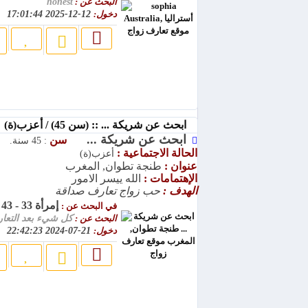
البحث عن :
honest
دخول:
12-12-2025 17:01:44
ابحث عن شريكة ... :: (سن 45) / أعزب(ة)
ابحث عن شريكة ...
سن
: 45 سنة.
الحالة الاجتماعية :
أعزب(ة)
عنوان :
طنجة تطوان, المغرب
الإهتمامات :
الله ييسر الامور
الهدف :
حب زواج تعارف صداقة
إمرأة 33 - 43
في البحث عن :
البحث عن :
كل شيء بعد التعا
دخول:
21-07-2024 22:42:23