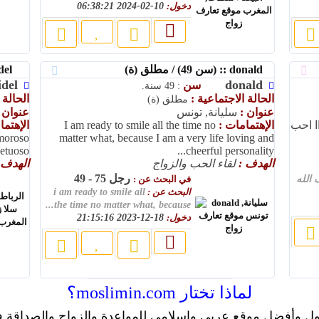
دخول:
10-02-2024 06:38:21
donald :: (سن 49) / مطلق (ة)
khalidel :: (سن 46) / أعزب(ة)
idel
donald
سن
: 49 سنة.
الحالة الاجتماعية :
الحالة 
مطلق (ة)
عنوان :
سليانة, تونس
عنوان 
ا احب
الإهتمامات :
I am ready to smile all the time no
الإهتم
amoroso
matter what, because I am a very life loving and
petuoso
cheerful personality...
الهدف :
لقاء الحب والزواج
الهدف 
رجل 75 - 49
 الله
في البحث عن :
البحث عن :
i am ready to smile all
the time no matter what, because...
دخول:
18-12-2023 21:15:16
لماذا تختار moslimin.com؟
ل وأفضل موقع عربي وإسلامي للمواعدة والزواج والصداقة ف