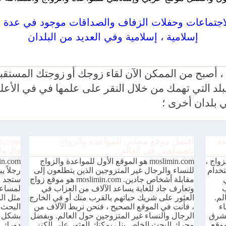
إسلامية ، إسلامية وفي العديد من البلدان
mosli للمواعدة والزواج متاح بعدة لغات ومجاني 100٪
moslimin الخاص بنا ، أصبح من الممكن الآن لقاء زوجك أو زوجتك 
ا للبلد التي تهمك من خلال النقر على علمها في في ال
بلدان أخرى ؛
فة
أفضل موقع مجاني للمواعدة والزواج
للمسلمين في العالم
والزوا
لزواج ،
moslimin.com هو الموقع الأول للمواعدة والزواج
إلى استخدام
للنساء والرجال غير المتزوجين الذين يتطلعون إلى
رجلاً 
مقابلة أشخاص جادين. moslimin.com هو موقع زواج
ستجد م
ب
وتعارف جاد للغاية يساعد الآلاف من العزاب في
لمساعد
لم.
العثور على شريك حياتهم بالقرب منك أو في الخارج
مثل ال
لقاء
، فأنت في الموقع الصحيح ، فنحن نربط الآلاف من
البحث 
لشرق
الرجال والنساء غير المتزوجين حول العالم. وبفضل
بشكل أ
موقع
محرك البحث الخاص بنا ، يمكنك العثور على الكنز
دورك ف