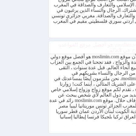
 الإسلامي والتعارف والصداقة في المغرب
شتراك. الرجال والنساء الذين يرغبون في
 والتعارف والصداقة. مغربي جزائري تونسي
أردني سوري فلسطيني مقيم في المغرب
موقع moslimin هو أفضل موقع للمواعدة
ج في العالم
نظرًا لأن موقع moslimin.com هو أفضل موقع دولي
ة والزواج ، فقد نجحنا في الجمع بين العزاب
ع أنحاء العالم. قبل عدة سنوات ، التقى
 من الرجال والنساء بشريكهم في
moslimin.com. نحن ملتزمون أيضًا بمساعدتك في
على الشريك المثالي ، أينما كنت! زوارنا
ء ، نقدم لكم موقع زواج وزواج إسلامي خاص
ديد من دول العالم لأي شخص يبحث عن
حفل زفاف حلال. موقع moslimin.com رائد في عدة
مغرب الجزائر تونس موريتانيا ليبيا مصر
ية الكويت لبنان الأردن عمان قطر سوريا
لعراق تركيا بلجيكا فرنسا إيطاليا إسبانيا
..