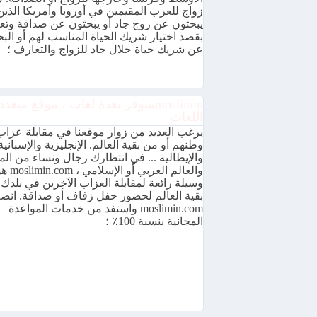
زواج للعرب المقيمين في أوروبا وأمريكا الذين
يبحثون عن زوج جاد أو يبحثون عن صداقة وت
بقصد اختيار شريك الحياة المناسب لهم أو الب
عن شريك حياة حلال جاد للزواج والتعارف ؛
mosliminمتوفر بعدة لغات ، موقع متعدد
اللغات
يرغب العديد من زوار موقعنا في مقابلة عزا
وطنهم أو من بقية العالم. الإنجليزية والإسبانية
والإيطالية ... في انتظارك رجال ونساء من ال
والعالم العربي
وسيلة رائعة لمقابلة العزاب الآخرين في بلدك 
بقية العالم لحضور حفل زفاف أو صداقة. انض
moslimin.com واستفد من خدمات المواعدة
المجانية بنسبة 100٪ ؛