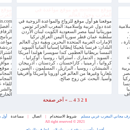
موقع moslimin هو موقع مواعدة في
المغرب وحول العالم
العرب
موقعنا هو أول موقع للزواج والمواعدة الزوجية في
لامية
عدة دول عربية وإسلامية: المغرب الجزائر تونس
، أفضل 
،
موريتانيا ليبيا مصر السعودية الكويت لبنان الأردن
الزفاف 
،
سلطنة عمان قطر سوريا اليمن العراق تركيا
برنامج 
رة ،
الإمارات العربية المتحدة البحرين وبقية دول العالم
،
البلدان: فرنسا بلجيكا إيطاليا إسبانيا ألمانيا السويد
دردشة 
النمسا بريطانيا العظمى كندا سويسرا هولندا أمريكا
اشتراك
ء
، السويد ، الدنمارك ، أستراليا ، روسيا ، أوكرانيا ،
للمواعد
كرواتيا ، أرمينيا ، كازاخستان ، كردستان ، أذربيجان
، مواقع
ربية
، الشيشان ، روسيا ، البرازيل ، المسلمون ، الصين ،
، موقع 
مصر
بلغاريا وغيرها من العالم في أوروبا وأمريكا وأفريقيا
المجان
ركيا
وآسيا. البحث عن زوج صالح.
نسا
للقاء 
ا
والشرق
فاف
الخارج 
1
2
3
4
...
»
آخر صفحة
أول م
شروط الاستخدام
|
اتصال
|
مساعدة
All right reserved © 2021
أفضل وأحسن موقع عربي وإسلامي لتعارف والزواج