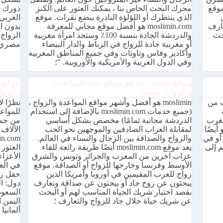
موقع
محرك البحث الخاص بنا ، يمكنك العثور على الكنز
دورك ف
الذي ينتظرك أو اللؤلؤة النادرة ببضع نقرات. موقع
العربي
عارف
moslimin.com هو أفضل موقع مجاني للمعرفة
بدون ا
حث
والدردشة الجادة بنسبة 100٪ وستجد امرأة مغربية
الزواج
أو مغربية جادة للزواج في الرباط والدار البيضاء
مصري 
وأكادير وفاس وتاونات وفي جميع المناطق المغربية
وفي الدول العربية والأمريكية والأوروبية. "؛
موقع moslimin هو موقع جاد للمواعدة
والزواج بامتياز
والزوا
ب من
moslimin هو أفضل وأشهر مواقع المواعدة والزواج ،
(جميع خدمات moslimin.com بالإضافة إلى استخدام
للمواعد
مغرب
الدردشة مجانية تمامًا) مخصص بشكل أساسي
من جمي
 أو الإسلامي ، moslimin.com هو أيضًا
لمقابلة العزاب الصادقين والموجهين نحو الحب
الآلاف
أو في
والزواج والصداقة بين الرجال والنساء في العالم.
م إلى
يعد موقع moslimin.com أيضًا طريقة رائعة للقاء
العثور 
عزاب آخرين من المغرب والجزائر وتونس والشرق
الأعزا
الأوسط وفرنسا وخارجها للزواج أو الصداقة. موقع
في الع
زواج للعرب المقيمين في أوروبا وأمريكا الذين
يبحثون عن زوج جاد أو يبحثون عن صداقة وتعارف
دول: ال
بقصد اختيار شريك الحياة المناسب لهم أو البحث
السعود
عن شريك حياة حلال جاد للزواج والتعارف ؛
اليمن ا
ألمانيا .