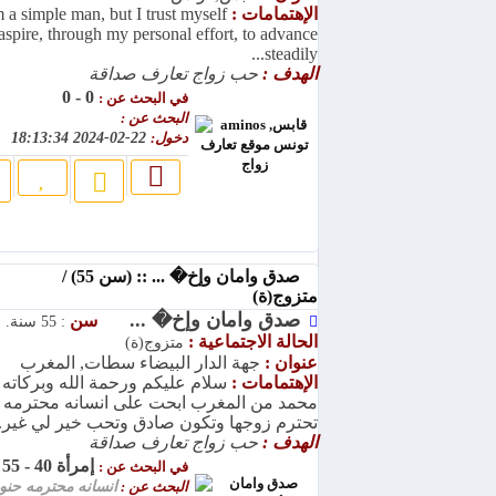
الإهتمامات :
m a simple man, but I trust myself
aspire, through my personal effort, to advance
steadily...
الهدف :
حب زواج تعارف صداقة
0 - 0
في البحث عن :
البحث عن :
دخول:
22-02-2024 18:13:34
صدق وامان وإخ� ... :: (سن 55) /
متزوج(ة)
صدق وامان وإخ� ...
سن
: 55 سنة.
الحالة الاجتماعية :
متزوج(ة)
عنوان :
جهة الدار البيضاء سطات, المغرب
الإهتمامات :
سلام عليكم ورحمة الله وبركاته ا
محمد من المغرب ابحت على انسانه محترمه ح
تحترم زوجها وتكون صادق وتحب خير لي غير..
الهدف :
حب زواج تعارف صداقة
إمرأة 40 - 55
في البحث عن :
البحث عن :
انسانه محترمه حنو