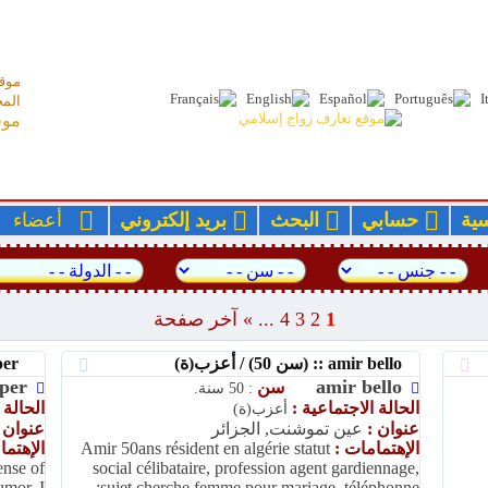
موقع
المج
موق
سية
حسابي
البحث
بريد إلكتروني
أعضا
1
2
3
4
...
»
آخر صفحة
amir bello :: (سن 50) / أعزب(ة)
sophia jasper :: (سن 33) / أعزب(ة)
sper
amir bello
سن
: 50 سنة.
الحالة الاجتماعية :
الحالة 
أعزب(ة)
عنوان :
عين تموشنت, الجزائر
عنوان 
الإهتمامات :
Amir 50ans résident en algérie statut
الإهتم
ense of
social célibataire, profession agent gardiennage,
mor. I...
sujet cherche femme pour mariage, téléphonne:. .