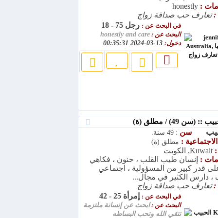
امات :
honestly
:
تعارف حب صداقة زواج
رجل 75 - 18
في البحث عن :
البحث عن :
honestly and care
دخول:
13-03-2024 00:35:31
 (سن 49) / مطلق (ة)
حبيب
سن
: 49 سنة.
الاجتماعية :
مطلق (ة)
:
Kuwait, الكويت
امات :
إنسان طيب القلب ، حنون ، فكاهي
على قدر كبير من المسؤولية ، اجتماعي
، دارس الكثير في مجال...
:
تعارف حب صداقة زواج
إمرأة 25 - 42
في البحث عن :
البحث عن :
ابحث عن إنسانة ملتزمة
تتقي الله وتحب البساطه