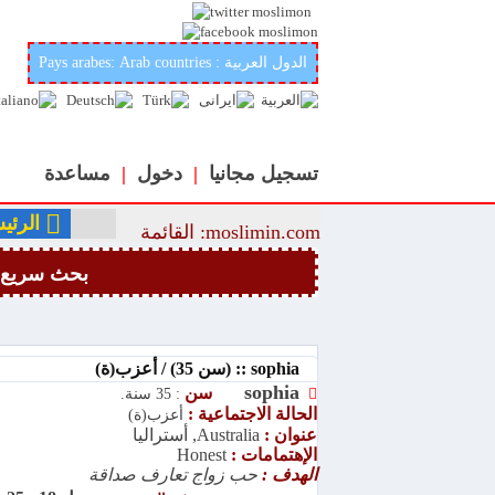
أفضل وأحسن موقع عربي وإسلامي لتعارف والزواج في العالمmoslimin.com
Pays arabes: Arab countries : الدول العربية
تسجيل مجانيا
|
دخول
|
مساعدة
الرئي
moslimin.com: القائمة
بحث سريع
sophia :: (سن 35) / أعزب(ة)
sophia
سن
: 35 سنة.
الحالة الاجتماعية :
أعزب(ة)
عنوان :
Australia, أستراليا
الإهتمامات :
Honest
الهدف :
حب زواج تعارف صداقة