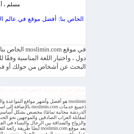
مسلم ، أو
موقع min.com
في موقع .com
دول ، واختيار اللغة المناسبة وفقً
البحث عن أشخاص من حولك أو في 
موقع تعارف وزواج عالمي جاد بدون تكل
بدون اشتراك
moslimin هو أفضل وأشهر مواقع المواعدة وا
(جميع خدمات moslimin.com بالإضافة 
الدردشة مجانية تمامًا) مخصص بشكل أساسي
لمقابلة العزاب الصادقين والموجهين نحو الح
والزواج والصداقة بين الرجال والنساء في العا
يعد موقع moslimin.com أيضًا طريقة رائعة ل
عزاب آخرين من المغرب والجزائر وتونس وا