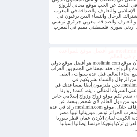
ي البحث عن الحب موقع مجاني للزواج
 الإسلامي والتعارف والصداقة في المغرب
شتراك. الرجال والنساء الذين يرغبون في
 والتعارف والصداقة. مغربي جزائري تونسي
أردني سوري فلسطيني مقيم في المغرب
موقع moslimin هو أفضل موقع للمواعدة
ج في العالم
نظرًا لأن موقع moslimin.com هو أفضل موقع دولي
ة والزواج ، فقد نجحنا في الجمع بين العزاب
ع أنحاء العالم. قبل عدة سنوات ، التقى
 من الرجال والنساء بشريكهم في
moslimin.com. نحن ملتزمون أيضًا بمساعدتك في
على الشريك المثالي ، أينما كنت! زوارنا
ء ، نقدم لكم موقع زواج وزواج إسلامي خاص
ديد من دول العالم لأي شخص يبحث عن
حفل زفاف حلال. موقع moslimin.com رائد في عدة
مغرب الجزائر تونس موريتانيا ليبيا مصر
ية الكويت لبنان الأردن عمان قطر سوريا
لعراق تركيا بلجيكا فرنسا إيطاليا إسبانيا
..