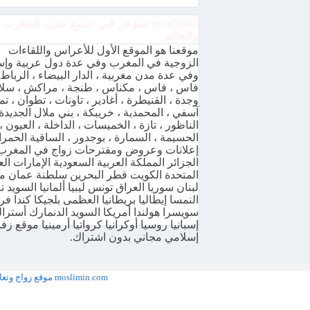
moslimin متوفر في جميع مدن المغرب
والعالم
موقعنا هو الموقع الأول للأعراس واللقاءات
الزوجية في المغرب وفي عدة دول عربية وإس
وفي عدة مدن مغربية ، الدار البيضاء ، الرباط 
فاس ، فاس ، مكناس ، طنجة ، مراكش ، سلا 
وجدة ، القنيطرة ، أغادير ، تاونات ، تطوان ، تما
آسفي ، المحمدية ، خريبكة ، بني ملال الجديدة 
الناظور ، تازة ، الخميسات ، الداخلة ، العيون ،
الحسيمة ، السمارة ، بوجدور ، الساقية الحمرا
إعلانات وعروض ومقترحات زواج في المغرب
الجزائر المملكة العربية السعودية الإمارات الع
المتحدة الكويت قطر البحرين سلطنة عمان 
لبنان سوريا العراق تونس ليبيا ألمانيا السويد ت
النمسا إيطاليا بريطانيا العظمى بلجيكا كندا فر
سويسرا هولندا أمريكا السويد الدنمارك أسترالي
إسبانيا روسيا أوكرانيا كرواتيا أرمينيا موقع ز
إسلامي مجاني بدون اشتراك.
moslimin.com موقع زواج وتعارف مجاني المغرب عربي مسلم