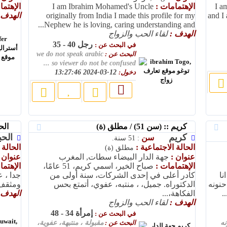
I a
الإهتمامات :
I am Ibrahim Mohamed's Uncle
الإهتم
and I 
originally from India I made this profile for my
الهدف 
Nephew he is loving, caring understanding and...
الهدف :
لقاء الحب والزواج
رجل 40 - 35
في البحث عن :
البحث عن :
we do not speak arabic
so viewer do not be confused ...
دخول:
12-03-2024 13:27:46
كريم :: (سن 51) / مطلق (ة)
الحبيب ::
كريم
ال
سن
: 51 سنة.
الحالة الاجتماعية :
الحالة 
مطلق (ة)
عنوان :
جهة الدار البيضاء سطات, المغرب
عنوان 
الإهتمامات :
صباح الخير، اسمي كريم، 51 عامًا،
الإهتم
نا
كادر أعلى في إحدى الشركات، سنة أولى من
جدا ، 
نونه
الدكتوراه. جميل، ، منتبه، عفوي، أتمتع بحس
ومثقف 
.
الفكاهة،...
الهدف 
الهدف :
لقاء الحب والزواج
إمرأة 34 - 48
في البحث عن :
نه
البحث عن :
مقبولة ، منتبهة، عفوية،