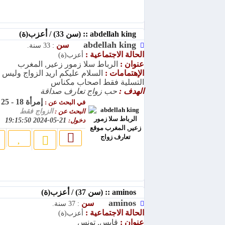
abdellah king :: (سن 33) / أعزب(ة)
abdellah king
سن
: 33 سنة.
الحالة الاجتماعية :
أعزب(ة)
عنوان :
الرباط سلا زمور زعير, المغرب
الإهتمامات :
السلام عليكم اريد الزواج وليس
التسلية فقط اصحاب مكناس
الهدف :
حب زواج تعارف صداقة
إمرأة 18 - 25
في البحث عن :
البحث عن :
الزواج فقط
دخول:
21-05-2024 19:15:50
aminos :: (سن 37) / أعزب(ة)
aminos
سن
: 37 سنة.
الحالة الاجتماعية :
أعزب(ة)
عنوان :
قابس, تونس