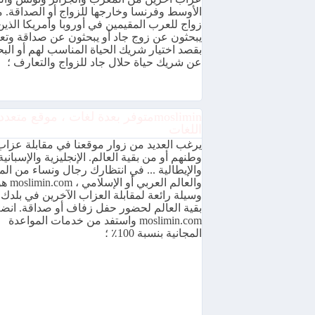
الأوسط وفرنسا وخارجها للزواج أو الصداقة. 
زواج للعرب المقيمين في أوروبا وأمريكا الذين
يبحثون عن زوج جاد أو يبحثون عن صداقة وت
بقصد اختيار شريك الحياة المناسب لهم أو الب
عن شريك حياة حلال جاد للزواج والتعارف ؛
mosliminمتوفر بعدة لغات ، موقع متعدد
اللغات
يرغب العديد من زوار موقعنا في مقابلة عزا
وطنهم أو من بقية العالم. الإنجليزية والإسبانية
والإيطالية ... في انتظارك رجال ونساء من ال
والعالم العربي
وسيلة رائعة لمقابلة العزاب الآخرين في بلدك 
بقية العالم لحضور حفل زفاف أو صداقة. انض
moslimin.com واستفد من خدمات المواعدة
المجانية بنسبة 100٪ ؛