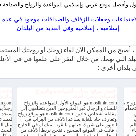
ل وأفضل موقع عربي وإسلامي للمواعدة والزواج والصداقة ف
إسلامية ، إسلامية وفي العديد من البلدان
mosli للمواعدة والزواج متاح بعدة لغات ومجاني 100٪
moslimin الخاص بنا ، أصبح من الممكن الآن لقاء زوجك أو زوجتك 
ا للبلد التي تهمك من خلال النقر على علمها في في ال
بلدان أخرى ؛
فة
أفضل موقع مجاني للمواعدة والزواج
للمسلمين في العالم
والزوا
لزواج ،
moslimin.com هو الموقع الأول للمواعدة والزواج
إلى استخدام
للنساء والرجال غير المتزوجين الذين يتطلعون إلى
رجلاً 
مقابلة أشخاص جادين. moslimin.com هو موقع زواج
ستجد م
ب
وتعارف جاد للغاية يساعد الآلاف من العزاب في
لمساعد
لم.
العثور على شريك حياتهم بالقرب منك أو في الخارج
مثل ال
لقاء
، فأنت في الموقع الصحيح ، فنحن نربط الآلاف من
البحث 
لشرق
الرجال والنساء غير المتزوجين حول العالم. وبفضل
بشكل أ