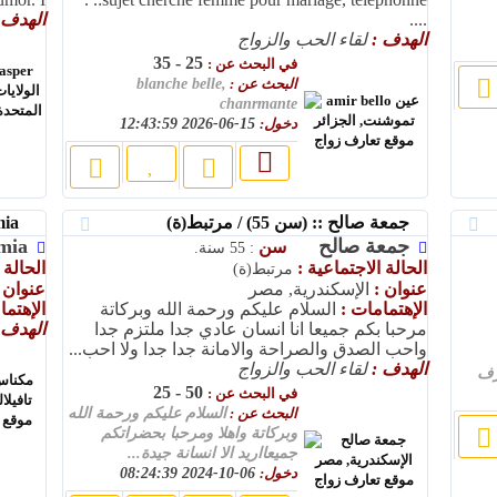
....
الهدف 
الهدف :
لقاء الحب والزواج
25 - 35
في البحث عن :
البحث عن :
blanche belle,
chanrmante
دخول:
15-06-2026 12:43:59
جمعة صالح :: (سن 55) / مرتبط(ة)
sumia :: (سن 28) / أعزب(ة)
جمعة صالح
mia
سن
: 55 سنة.
الحالة الاجتماعية :
الحالة 
مرتبط(ة)
عنوان :
الإسكندرية, مصر
عنوان 
الإهتمامات :
السلام عليكم ورحمة الله وبركاتة
الإهتما
مرحبا بكم جميعا انا انسان عادي جدا ملتزم جدا
الهدف 
واحب الصدق والصراحة والامانة جدا جدا ولا احب...
الهدف :
لقاء الحب والزواج
رف
50 - 25
في البحث عن :
البحث عن :
السلام عليكم ورحمة الله
وبركاتة واهلا ومرحبا بحضراتكم
جميعااريد الا انسانة جيدة...
دخول:
06-10-2024 08:24:39