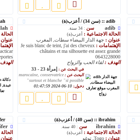
adib :: (سن 34) / أعزب(ة)
abdelilah :: (سن 32) / أعزب(ة)
ilah
adib
سن
: 34 سنة.
الحالة الاجتماعية :
الحالة 
أعزب(ة)
عنوان :
جهة الدار البيضاء سطات, المغرب
عنوان 
الإهتمامات :
Je suis blanc de teint, j'ai des cheveux
الإهتم
acticar
châtains et ma silhouette est assez grande
portes.
0643228000
الهدف :
لقاء الحب والزواج
الهدف 
إمرأة 23 - 33
في البحث عن :
البحث عن :
marocaine, conservatrice
surtout et blanche "si possible"
دخول:
10-06-2024 01:47:59
ibrahim :: (سن 40) / أعزب(ة)
jennifer :: (سن 30) / أعزب(ة)
ifer
ibrahim
سن
: 40 سنة.
الحالة الاجتماعية :
الحالة 
أعزب(ة)
عنوان :
Togo, توغو
عنوان 