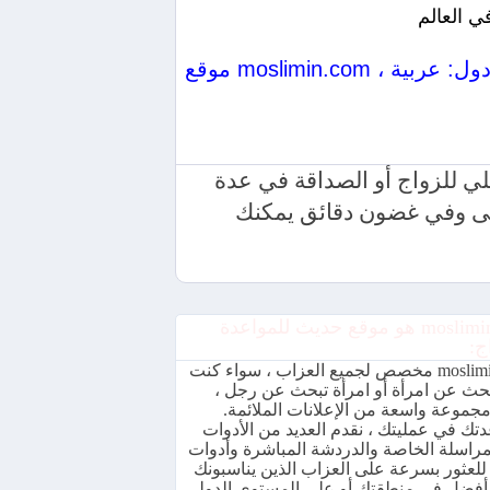
ي العالم
موقع moslimin.com الخاص بنا: أفضل موقع في عالم الاجتماعات وحفلات الزفاف والصداقات موجود في عدة دول: عربية ،
المستقبلي للزواج أو الصداقة في عدة
أعلى وفي غضون دقائق يمكنك
moslimin.com هو موقع حديث للمواعدة
ج:
moslimin.com مخصص لجميع العزاب ، سواء كنت
يبحث عن امرأة أو امرأة تبحث عن رجل ،
جموعة واسعة من الإعلانات الملائمة.
تك في عمليتك ، نقدم العديد من الأدوات
مراسلة الخاصة والدردشة المباشرة وأدوات
للعثور بسرعة على العزاب الذين يناسبونك
فضل في منطقتك أو على المستوى الدولي.