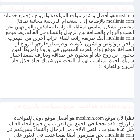
موقع تعارف وزواج عالمي جاد بدون تكلفة بدون اشتراك
moslimin هو أفضل وأشهر مواقع المواعدة والزواج ، (جميع خدمات
moslimin.com بالإضافة إلى استخدام الدردشة مجانية تمامًا)
مخصص بشكل أساسي لمقابلة العزاب الصادقين والموجهين نحو
الحب والزواج والصداقة بين الرجال والنساء في العالم. يعد موقع
moslimin.com أيضًا طريقة رائعة للقاء عزاب آخرين من المغرب
والجزائر وتونس والشرق الأوسط وفرنسا وخارجها للزواج أو
الصداقة. موقع زواج للعرب المقيمين في أوروبا وأمريكا الذين
يبحثون عن زوج جاد أو يبحثون عن صداقة وتعارف بقصد اختيار
شريك الحياة المناسب لهم أو البحث عن شريك حياة حلال جاد
للزواج والتعارف ؛
موقع moslimin هو أفضل موقع للمواعدة والزواج في
العالم
نظرًا لأن موقع moslimin.com هو أفضل موقع دولي للمواعدة
والزواج ، فقد نجحنا في الجمع بين العزاب من جميع أنحاء العالم.
قبل عدة سنوات ، التقى الآلاف من الرجال والنساء بشريكهم في
moslimin.com. نحن ملتزمون أيضًا بمساعدتك في العثور على