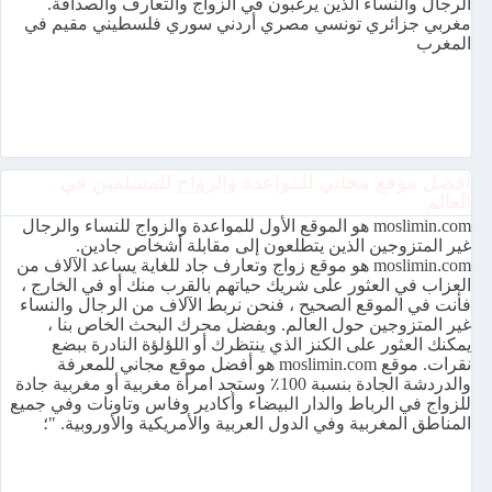
الرجال والنساء الذين يرغبون في الزواج والتعارف والصداقة.
مغربي جزائري تونسي مصري أردني سوري فلسطيني مقيم في
المغرب
أفضل موقع مجاني للمواعدة والزواج للمسلمين في
العالم
moslimin.com هو الموقع الأول للمواعدة والزواج للنساء والرجال
غير المتزوجين الذين يتطلعون إلى مقابلة أشخاص جادين.
moslimin.com هو موقع زواج وتعارف جاد للغاية يساعد الآلاف من
العزاب في العثور على شريك حياتهم بالقرب منك أو في الخارج ،
فأنت في الموقع الصحيح ، فنحن نربط الآلاف من الرجال والنساء
غير المتزوجين حول العالم. وبفضل محرك البحث الخاص بنا ،
يمكنك العثور على الكنز الذي ينتظرك أو اللؤلؤة النادرة ببضع
نقرات. موقع moslimin.com هو أفضل موقع مجاني للمعرفة
والدردشة الجادة بنسبة 100٪ وستجد امرأة مغربية أو مغربية جادة
للزواج في الرباط والدار البيضاء وأكادير وفاس وتاونات وفي جميع
المناطق المغربية وفي الدول العربية والأمريكية والأوروبية. "؛