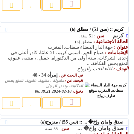
كريم :: (سن 51) / مطلق (ة)
كريم
سن
: 51 سنة.
الحالة الاجتماعية :
مطلق (ة)
عنوان :
جهة الدار البيضاء سطات, المغرب
الإهتمامات :
صباح الخير، اسمي كريم، 51 عامًا، كادر أعلى في
إحدى الشركات، سنة أولى من الدكتوراه. جميل، ، منتبه، عفوي،
أتمتع بحس الفكاهة،...
الهدف :
لقاء الحب والزواج
إمرأة 34 - 48
في البحث عن :
البحث عن :
مقبولة ، منتبهة، عفوية، تتمتع بحس
الفكاهة، وتقدر الرجل
دخول:
10-02-2024 06:38:21
صدق وامان وإخ� ... :: (سن 55) / متزوج(ة)
صدق وامان وإخ� ...
سن
: 55 سنة.