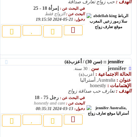
الهدف :
حب زواج تعارف صداقة
إمرأة 18 - 25
في البحث عن :
البحث عن :
الزواج فقط
دخول:
21-05-2024 19:15:50
jennifer :: (سن 30) / أعزب(ة)
jennifer
سن
: 30 سنة.
الحالة الاجتماعية :
أعزب(ة)
عنوان :
Australia, أستراليا
الإهتمامات :
honestly
الهدف :
تعارف حب صداقة زواج
رجل 75 - 18
في البحث عن :
البحث عن :
honestly and care
دخول:
13-03-2024 00:35:31