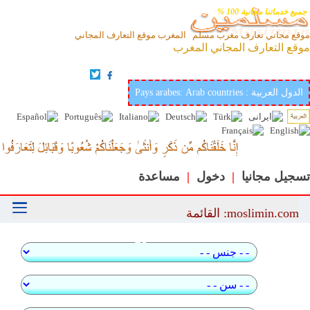
جميع خدماتنا مجانية 100 %
موقع مجاني تعارف مغرب مسلم المغرب موقع التعارف المجاني
موقع التعارف المجاني المغرب
أفضل وأحسن موقع عربي وإسلامي لتعارف والزواج في
العالمmoslimin.com
Pays arabes: Arab countries : الدول العربية
تسجيل مجانيا
|
دخول
|
مساعدة
moslimin.com: القائمة
بحث سريع