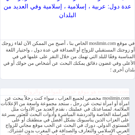
عدة دول: عربية ، إسلامية ، إسلامية وفي العديد من
البلدان
موقع moslimin.com للمواعدة والزواج متاح بعدة لغات ومجاني
100٪
في موقع moslimin.com الخاص بنا ، أصبح من الممكن الآن لقاء زوجك
أو زوجتك المستقبلي للزواج أو الصداقة في عدة دول ، واختيار اللغة
المناسبة وفقًا للبلد التي تهمك من خلال النقر على علمها في في
الأعلى وفي غضون دقائق يمكنك البحث عن أشخاص من حولك أو في
بلدان أخرى ؛
moslimin.com هو موقع حديث للمواعدة والزواج:
moslimin.com مخصص لجميع العزاب ، سواء كنت رجلاً يبحث عن
امرأة أو امرأة تبحث عن رجل ، ستجد مجموعة واسعة من الإعلانات
الملائمة. لمساعدتك في عمليتك ، نقدم العديد من الأدوات مثل
المراسلة الخاصة والدردشة المباشرة وأدوات البحث للعثور بسرعة
على العزاب الذين يناسبونك بشكل أفضل في منطقتك أو على
المستوى الدولي. دورك في البحث عن الحب موقع مجاني للزواج
العربي الإسلامي والتعارف والصداقة في المغرب بدون اشتراك.