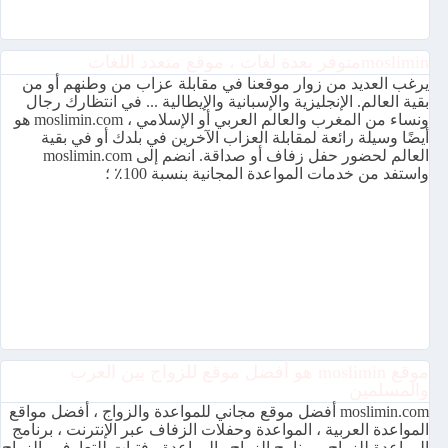
mosliminمتوفر بعدة لغات ، موقع متعدد اللغات
يرغب العديد من زوار موقعنا في مقابلة عزاب من وطنهم أو من
بقية العالم. الإنجليزية والإسبانية والإيطالية ... في انتظارك رجال
ونساء من المغرب والعالم العربي أو الإسلامي ، moslimin.com هو
أيضًا وسيلة رائعة لمقابلة العزاب الآخرين في بلدك أو في بقية
العالم لحضور حفل زفاف أو صداقة. انضم إلى moslimin.com
واستفد من خدمات المواعدة المجانية بنسبة 100٪ ؛
موقع moslimin هو أفضل موقع للزواج بين العرب
والمسلمين
moslimin.com أفضل موقع مجاني للمواعدة والزواج ، أفضل مواقع
المواعدة العربية ، المواعدة وحفلات الزفاف عبر الإنترنت ، برنامج
المواعدة للزواج ، برنامج الزواج والمواعدة ، فتيات للتعارف والزواج