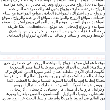
، مواعدة 100 زواج مجاني ، زواج وتعارف مجاني ، دردشة مواعدة
للزواج ، دردشة تعارف وزواج بدون اشتراك ، دردشة للمواعدة
والزواج بدون اشتراك ، للمواعدة الجادة ، مواقع المواعدة مع نساء
أجنبيات ، مواقع الزواج والمواعدة ، مواقع المواعدة والزواج ، موقع
المواعدة وجواز السفر ، موقع الزواج المجاني بدون اشتراك ، موقع
المواعدة والزواج المجاني. يعد موقع moslimin.com أيضًا طريقة
رائعة للقاء عزاب آخرين من المغرب والجزائر وتونس والشرق
الأوسط وفرنسا وإسبانيا وإيطاليا إلى الخارج للزواج أو الصداقة.
موقع moslimin هو موقع مواعدة في المغرب وحول العالم
موقعنا هو أول موقع للزواج والمواعدة الزوجية في عدة دول عربية
وإسلامية: المغرب الجزائر تونس موريتانيا ليبيا مصر السعودية
الكويت لبنان الأردن سلطنة عمان قطر سوريا اليمن العراق تركيا
الإمارات العربية المتحدة البحرين وبقية دول العالم البلدان: فرنسا
بلجيكا إيطاليا إسبانيا ألمانيا السويد النمسا بريطانيا العظمى كندا
سويسرا هولندا أمريكا ، السويد ، الدنمارك ، أستراليا ، روسيا ،
أوكرانيا ، كرواتيا ، أرمينيا ، كازاخستان ، كردستان ، أذربيجان ،
الشيشان ، روسيا ، البرازيل ، المسلمون ، الصين ، بلغاريا وغيرها
من العالم في أوروبا وأمريكا وأفريقيا وآسيا. البحث عن زوج صالح.