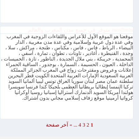
moslimin متوفر في جميع مدن المغرب والعالم
موقعنا هو الموقع الأول للأعراس واللقاءات الزوجية في المغرب
وفي عدة دول عربية وإسلامية وفي عدة مدن مغربية ، الدار
البيضاء ، الرباط ، فاس ، فاس ، مكناس ، طنجة ، مراكش ، سلا ،
وجدة ، القنيطرة ، أغادير ، تاونات ، تطوان ، تمارة ، آسفي ،
المحمدية ، خريبكة ، بني ملال الجديدة ، الناظور ، تازة ، الخميسات ،
الداخلة ، العيون ، الحسيمة ، السمارة ، بوجدور ، الساقية الحمراء
إعلانات وعروض ومقترحات زواج في المغرب الجزائر المملكة
العربية السعودية الإمارات العربية المتحدة الكويت قطر البحرين
سلطنة عمان مصر لبنان سوريا العراق تونس ليبيا ألمانيا السويد
تركيا النمسا إيطاليا بريطانيا العظمى بلجيكا كندا فرنسا سويسرا
هولندا أمريكا السويد الدنمارك أستراليا إسبانيا روسيا أوكرانيا
كرواتيا أرمينيا موقع زفاف إسلامي مجاني بدون اشتراك.
1
2
3
4
...
»
آخر صفحة