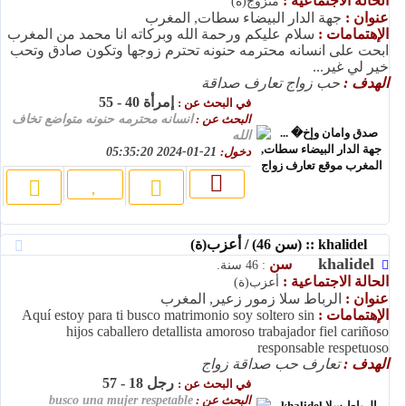
الحالة الاجتماعية :
متزوج(ة)
عنوان :
جهة الدار البيضاء سطات, المغرب
الإهتمامات :
سلام عليكم ورحمة الله وبركاته انا محمد من المغرب
ابحت على انسانه محترمه حنونه تحترم زوجها وتكون صادق وتحب
خير لي غير...
الهدف :
حب زواج تعارف صداقة
إمرأة 40 - 55
في البحث عن :
البحث عن :
انسانه محترمه حنونه متواضع تخاف
الله
دخول:
21-01-2024 05:35:20
khalidel :: (سن 46) / أعزب(ة)
khalidel
سن
: 46 سنة.
الحالة الاجتماعية :
أعزب(ة)
عنوان :
الرباط سلا زمور زعير, المغرب
الإهتمامات :
Aquí estoy para ti busco matrimonio soy soltero sin
hijos caballero detallista amoroso trabajador fiel cariñoso
responsable respetuoso
الهدف :
تعارف حب صداقة زواج
رجل 18 - 57
في البحث عن :
البحث عن :
busco una mujer respetable