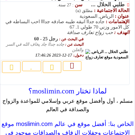
طلبي الحلال ...
سن
: 27 سنة.
الحالة الاجتماعية :
مطلق (ة)
عنوان :
الرياض, السعودية
الإهتمامات :
جاده جداا انيقه طيبه صادقه جدااا احب البساطه في
كل الامور وزني 70 طولي 1. 67
الهدف :
حب زواج تعارف صداقة
رجل 25 - 60
في البحث عن :
البحث عن :
جاده جداا جاد يخاف الله في السر
والعلن
دخول:
17-12-2023 17:46:26
لماذا تختار moslimin.com؟
مسلم ، أول وأفضل موقع عربي وإسلامي للمواعدة والزواج
والصداقة في العالم
موقع moslimin.com الخاص بنا: أفضل موقع في عالم
الاجتماعات وحفلات الزفاف والصداقات موجود في