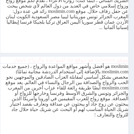
الشريك المثالي ، أينما كنت! زوارنا الأعزاء ، نقدم لكم موقع زواج
وزواج إسلامي خاص في العديد من دول العالم لأي شخص يبحث
عن حفل زفاف حلال. موقع moslimin.com رائد في عدة دول:
المغرب الجزائر تونس موريتانيا ليبيا مصر السعودية الكويت لبنان
الأردن عمان قطر سوريا اليمن العراق تركيا بلجيكا فرنسا إيطاليا
إسبانيا ألمانيا ...
موقع moslimin هو موقع جاد للمواعدة والزواج بامتياز
moslimin هو أفضل وأشهر مواقع المواعدة والزواج ، (جميع خدمات
moslimin.com بالإضافة إلى استخدام الدردشة مجانية تمامًا)
مخصص بشكل أساسي لمقابلة العزاب الصادقين والموجهين نحو
الحب والزواج والصداقة بين الرجال والنساء في العالم. يعد موقع
moslimin.com أيضًا طريقة رائعة للقاء عزاب آخرين من المغرب
والجزائر وتونس والشرق الأوسط وفرنسا وخارجها للزواج أو
الصداقة. موقع زواج للعرب المقيمين في أوروبا وأمريكا الذين
يبحثون عن زوج جاد أو يبحثون عن صداقة وتعارف بقصد اختيار
شريك الحياة المناسب لهم أو البحث عن شريك حياة حلال جاد
للزواج والتعارف ؛