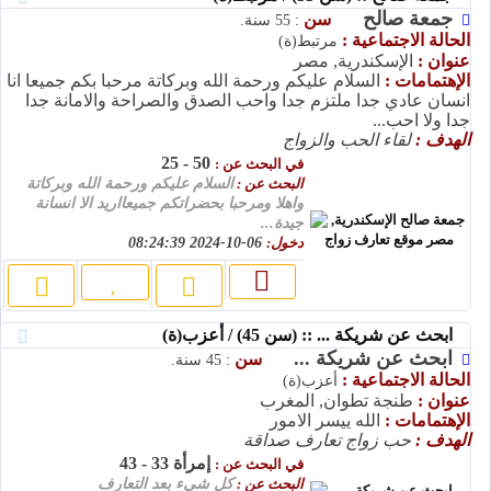
جمعة صالح
سن
: 55 سنة.
الحالة الاجتماعية :
مرتبط(ة)
عنوان :
الإسكندرية, مصر
الإهتمامات :
السلام عليكم ورحمة الله وبركاتة مرحبا بكم جميعا انا
انسان عادي جدا ملتزم جدا واحب الصدق والصراحة والامانة جدا
جدا ولا احب...
الهدف :
لقاء الحب والزواج
50 - 25
في البحث عن :
البحث عن :
السلام عليكم ورحمة الله وبركاتة
واهلا ومرحبا بحضراتكم جميعااريد الا انسانة
جيدة...
دخول:
06-10-2024 08:24:39
ابحث عن شريكة ... :: (سن 45) / أعزب(ة)
ابحث عن شريكة ...
سن
: 45 سنة.
الحالة الاجتماعية :
أعزب(ة)
عنوان :
طنجة تطوان, المغرب
الإهتمامات :
الله ييسر الامور
الهدف :
حب زواج تعارف صداقة
إمرأة 33 - 43
في البحث عن :
البحث عن :
كل شيء بعد التعارف