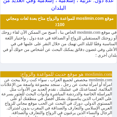
عدة دول: عربية ، إسلامية ، إسلامية وفي العديد من
البلدان
موقع moslimin.com للمواعدة والزواج متاح بعدة لغات ومجاني
100٪
في موقع moslimin.com الخاص بنا ، أصبح من الممكن الآن لقاء زوجك
أو زوجتك المستقبلي للزواج أو الصداقة في عدة دول ، واختيار اللغة
المناسبة وفقًا للبلد التي تهمك من خلال النقر على علمها في في
الأعلى وفي غضون دقائق يمكنك البحث عن أشخاص من حولك أو في
بلدان أخرى ؛
moslimin.com هو موقع حديث للمواعدة والزواج:
moslimin.com مخصص لجميع العزاب ، سواء كنت رجلاً يبحث عن
امرأة أو امرأة تبحث عن رجل ، ستجد مجموعة واسعة من الإعلانات
الملائمة. لمساعدتك في عمليتك ، نقدم العديد من الأدوات مثل
المراسلة الخاصة والدردشة المباشرة وأدوات البحث للعثور بسرعة
على العزاب الذين يناسبونك بشكل أفضل في منطقتك أو على
المستوى الدولي. دورك في البحث عن الحب موقع مجاني للزواج
العربي الإسلامي والتعارف والصداقة في المغرب بدون اشتراك.
الرجال والنساء الذين يرغبون في الزواج والتعارف والصداقة.