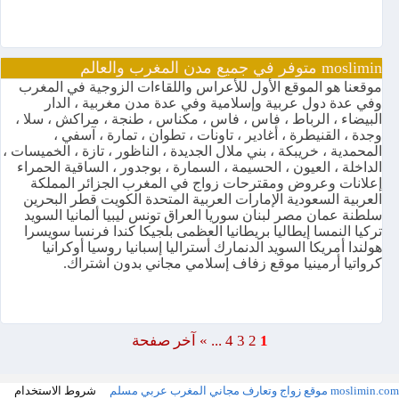
moslimin متوفر في جميع مدن المغرب والعالم
موقعنا هو الموقع الأول للأعراس واللقاءات الزوجية في المغرب
وفي عدة دول عربية وإسلامية وفي عدة مدن مغربية ، الدار
البيضاء ، الرباط ، فاس ، فاس ، مكناس ، طنجة ، مراكش ، سلا ،
وجدة ، القنيطرة ، أغادير ، تاونات ، تطوان ، تمارة ، آسفي ،
المحمدية ، خريبكة ، بني ملال الجديدة ، الناظور ، تازة ، الخميسات ،
الداخلة ، العيون ، الحسيمة ، السمارة ، بوجدور ، الساقية الحمراء
إعلانات وعروض ومقترحات زواج في المغرب الجزائر المملكة
العربية السعودية الإمارات العربية المتحدة الكويت قطر البحرين
سلطنة عمان مصر لبنان سوريا العراق تونس ليبيا ألمانيا السويد
تركيا النمسا إيطاليا بريطانيا العظمى بلجيكا كندا فرنسا سويسرا
هولندا أمريكا السويد الدنمارك أستراليا إسبانيا روسيا أوكرانيا
كرواتيا أرمينيا موقع زفاف إسلامي مجاني بدون اشتراك.
1
2
3
4
...
»
آخر صفحة
moslimin.com موقع زواج وتعارف مجاني المغرب عربي مسلم
شروط الاستخدام