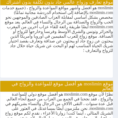
موقع تعارف وزواج عالمي جاد بدون تكلفة بدون اشتراك
moslimin هو أفضل وأشهر مواقع المواعدة والزواج ، (جميع خدمات
moslimin.com بالإضافة إلى استخدام الدردشة مجانية تمامًا)
مخصص بشكل أساسي لمقابلة العزاب الصادقين والموجهين نحو
الحب والزواج والصداقة بين الرجال والنساء في العالم. يعد موقع
moslimin.com أيضًا طريقة رائعة للقاء عزاب آخرين من المغرب
والجزائر وتونس والشرق الأوسط وفرنسا وخارجها للزواج أو
الصداقة. موقع زواج للعرب المقيمين في أوروبا وأمريكا الذين
يبحثون عن زوج جاد أو يبحثون عن صداقة وتعارف بقصد اختيار
شريك الحياة المناسب لهم أو البحث عن شريك حياة حلال جاد
للزواج والتعارف ؛
موقع moslimin هو أفضل موقع للمواعدة والزواج في
العالم
نظرًا لأن موقع moslimin.com هو أفضل موقع دولي للمواعدة
والزواج ، فقد نجحنا في الجمع بين العزاب من جميع أنحاء العالم.
قبل عدة سنوات ، التقى الآلاف من الرجال والنساء بشريكهم في
moslimin.com. نحن ملتزمون أيضًا بمساعدتك في العثور على
الشريك المثالي ، أينما كنت! زوارنا الأعزاء ، نقدم لكم موقع زواج
وزواج إسلامي خاص في العديد من دول العالم لأي شخص يبحث