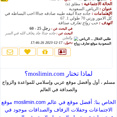
الحالة الاجتماعية :
مطلق (ة)
عنوان :
الرياض, السعودية
الإهتمامات :
جاده جداا انيقه طيبه صادقه جدااا احب البساطه في
كل الامور وزني 70 طولي 1. 67
الهدف :
حب زواج تعارف صداقة
رجل 25 - 60
في البحث عن :
البحث عن :
جاده جداا جاد يخاف الله في السر
والعلن
دخول:
17-12-2023 17:46:26
لماذا تختار moslimin.com؟
مسلم ، أول وأفضل موقع عربي وإسلامي للمواعدة والزواج
والصداقة في العالم
موقع moslimin.com الخاص بنا: أفضل موقع في عالم
الاجتماعات وحفلات الزفاف والصداقات موجود في