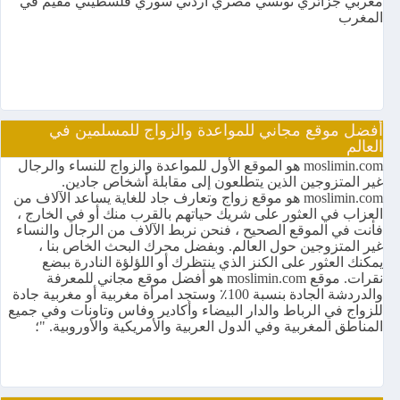
مغربي جزائري تونسي مصري أردني سوري فلسطيني مقيم في
المغرب
أفضل موقع مجاني للمواعدة والزواج للمسلمين في
العالم
moslimin.com هو الموقع الأول للمواعدة والزواج للنساء والرجال
غير المتزوجين الذين يتطلعون إلى مقابلة أشخاص جادين.
moslimin.com هو موقع زواج وتعارف جاد للغاية يساعد الآلاف من
العزاب في العثور على شريك حياتهم بالقرب منك أو في الخارج ،
فأنت في الموقع الصحيح ، فنحن نربط الآلاف من الرجال والنساء
غير المتزوجين حول العالم. وبفضل محرك البحث الخاص بنا ،
يمكنك العثور على الكنز الذي ينتظرك أو اللؤلؤة النادرة ببضع
نقرات. موقع moslimin.com هو أفضل موقع مجاني للمعرفة
والدردشة الجادة بنسبة 100٪ وستجد امرأة مغربية أو مغربية جادة
للزواج في الرباط والدار البيضاء وأكادير وفاس وتاونات وفي جميع
المناطق المغربية وفي الدول العربية والأمريكية والأوروبية. "؛