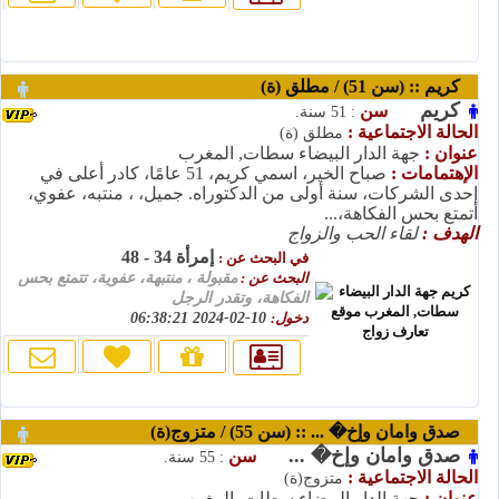
كريم :: (سن 51) / مطلق (ة)
كريم
سن
: 51 سنة.
الحالة الاجتماعية :
مطلق (ة)
عنوان :
جهة الدار البيضاء سطات, المغرب
الإهتمامات :
صباح الخير، اسمي كريم، 51 عامًا، كادر أعلى في
إحدى الشركات، سنة أولى من الدكتوراه. جميل، ، منتبه، عفوي،
أتمتع بحس الفكاهة،...
الهدف :
لقاء الحب والزواج
إمرأة 34 - 48
في البحث عن :
البحث عن :
مقبولة ، منتبهة، عفوية، تتمتع بحس
الفكاهة، وتقدر الرجل
دخول:
10-02-2024 06:38:21
صدق وامان وإخ� ... :: (سن 55) / متزوج(ة)
صدق وامان وإخ� ...
سن
: 55 سنة.
الحالة الاجتماعية :
متزوج(ة)
عنوان :
جهة الدار البيضاء سطات, المغرب