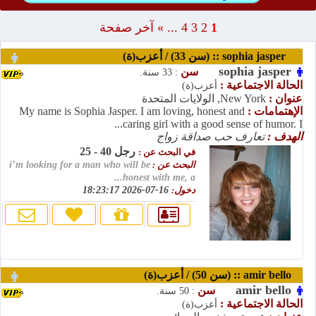
1
2
3
4
...
»
آخر صفحة
sophia jasper :: (سن 33) / أعزب(ة)
sophia jasper
سن
: 33 سنة.
الحالة الاجتماعية :
أعزب(ة)
عنوان :
New York, الولايات المتحدة
الإهتمامات :
My name is Sophia Jasper. I am loving, honest and
caring girl with a good sense of humor. I...
الهدف :
تعارف حب صداقة زواج
رجل 40 - 25
في البحث عن :
البحث عن :
i’m looking for a man who will be
honest with me, a...
دخول:
16-07-2026 18:23:17
amir bello :: (سن 50) / أعزب(ة)
amir bello
سن
: 50 سنة.
الحالة الاجتماعية :
أعزب(ة)