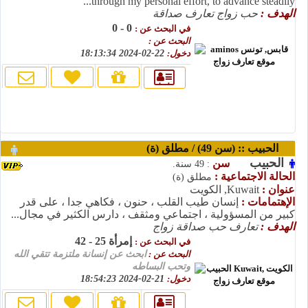
through my personal effort, to advance steadily...
الهدف :
حب زواج تعارف صداقة
0 - 0
في البحث عن :
البحث عن :
دخول:
22-02-2024 18:13:34
الحبيب :: (سن 49) / مطلق (ة)
الحبيب
سن
: 49 سنة.
الحالة الاجتماعية :
مطلق (ة)
عنوان :
Kuwait, الكويت
الإهتمامات :
إنسان طيب القلب ، حنون ، فكاهي جدا ، على قدر
كبير من المسؤولية ، اجتماعي ومثقف ، دارس الكثير في مجال...
الهدف :
تعارف حب صداقة زواج
إمرأة 25 - 42
في البحث عن :
البحث عن :
ابحث عن إنسانة ملتزمة تتقي الله
وتحب البساطه
دخول:
21-02-2024 18:54:23