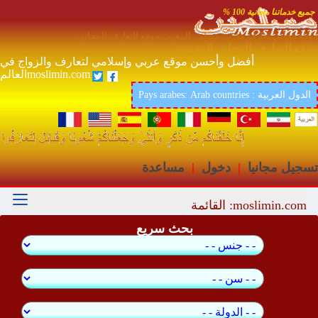
جميع خدماتنا مجانية 100 %
موقع مجاني تعارف مغرب مسلم المغرب موقع التعارف المجاني
موقع التعارف المجاني المغرب
أفضل وأحسن موقع عربي وإسلامي لتعارف والزواج في
العالمmoslimin.com
Pays arabes: Arab countries : الدول العربية
تسجيل مجانيا
|
دخول
|
مساعدة
moslimin.com: القائمة
بحث سريع