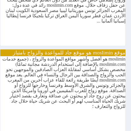
عن حفل زفاف حلال. موقع moslimin.com رائد في عدة دول:
المغرب الجزائر تونس موريتانيا ليبيا مصر السعودية الكويت لبنان
الأردن عمان قطر سوريا اليمن العراق تركيا بلجيكا فرنسا إيطاليا
إسبانيا ألمانيا ...
موقع moslimin هو موقع جاد للمواعدة والزواج بامتياز
moslimin هو أفضل وأشهر مواقع المواعدة والزواج ، (جميع خدمات
moslimin.com بالإضافة إلى استخدام الدردشة مجانية تمامًا)
مخصص بشكل أساسي لمقابلة العزاب الصادقين والموجهين نحو
الحب والزواج والصداقة بين الرجال والنساء في العالم. يعد موقع
moslimin.com أيضًا طريقة رائعة للقاء عزاب آخرين من المغرب
والجزائر وتونس والشرق الأوسط وفرنسا وخارجها للزواج أو
الصداقة. موقع زواج للعرب المقيمين في أوروبا وأمريكا الذين
يبحثون عن زوج جاد أو يبحثون عن صداقة وتعارف بقصد اختيار
شريك الحياة المناسب لهم أو البحث عن شريك حياة حلال جاد
للزواج والتعارف ؛