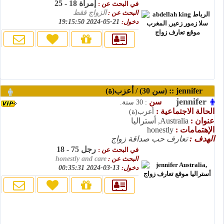
إمرأة 18 - 25
في البحث عن :
البحث عن :
الزواج فقط
دخول:
21-05-2024 19:15:50
jennifer :: (سن 30) / أعزب(ة)
jennifer
سن
: 30 سنة.
الحالة الاجتماعية :
أعزب(ة)
عنوان :
Australia, أستراليا
الإهتمامات :
honestly
الهدف :
تعارف حب صداقة زواج
رجل 75 - 18
في البحث عن :
البحث عن :
honestly and care
دخول:
13-03-2024 00:35:31