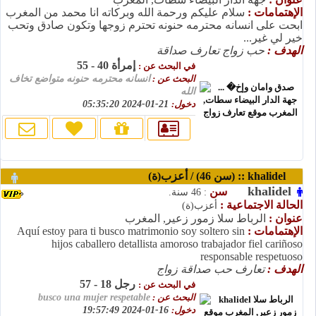
الإهتمامات :
سلام عليكم ورحمة الله وبركاته انا محمد من المغرب
ابحت على انسانه محترمه حنونه تحترم زوجها وتكون صادق وتحب
خير لي غير...
الهدف :
حب زواج تعارف صداقة
إمرأة 40 - 55
في البحث عن :
البحث عن :
انسانه محترمه حنونه متواضع تخاف
الله
دخول:
21-01-2024 05:35:20
khalidel :: (سن 46) / أعزب(ة)
khalidel
سن
: 46 سنة.
الحالة الاجتماعية :
أعزب(ة)
عنوان :
الرباط سلا زمور زعير, المغرب
الإهتمامات :
Aquí estoy para ti busco matrimonio soy soltero sin
hijos caballero detallista amoroso trabajador fiel cariñoso
responsable respetuoso
الهدف :
تعارف حب صداقة زواج
رجل 18 - 57
في البحث عن :
البحث عن :
busco una mujer respetable
دخول:
16-01-2024 19:57:49