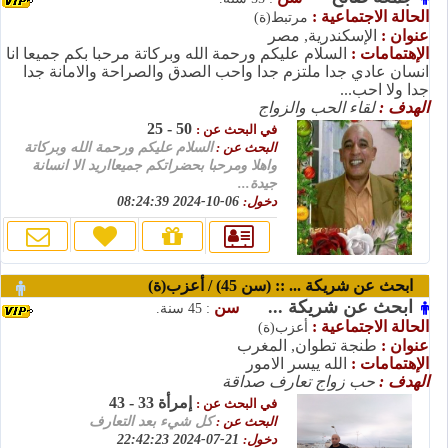
الحالة الاجتماعية :
مرتبط(ة)
عنوان :
الإسكندرية, مصر
الإهتمامات :
السلام عليكم ورحمة الله وبركاتة مرحبا بكم جميعا انا
انسان عادي جدا ملتزم جدا واحب الصدق والصراحة والامانة جدا
جدا ولا احب...
الهدف :
لقاء الحب والزواج
50 - 25
في البحث عن :
البحث عن :
السلام عليكم ورحمة الله وبركاتة
واهلا ومرحبا بحضراتكم جميعااريد الا انسانة
جيدة...
دخول:
06-10-2024 08:24:39
ابحث عن شريكة ... :: (سن 45) / أعزب(ة)
ابحث عن شريكة ...
سن
: 45 سنة.
الحالة الاجتماعية :
أعزب(ة)
عنوان :
طنجة تطوان, المغرب
الإهتمامات :
الله ييسر الامور
الهدف :
حب زواج تعارف صداقة
إمرأة 33 - 43
في البحث عن :
البحث عن :
كل شيء بعد التعارف
دخول:
21-07-2024 22:42:23