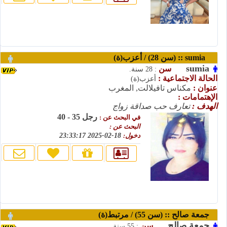
sumia :: (سن 28) / أعزب(ة)
sumia
سن
: 28 سنة.
الحالة الاجتماعية :
أعزب(ة)
عنوان :
مكناس تافيلالت, المغرب
الإهتمامات :
الهدف :
تعارف حب صداقة زواج
رجل 35 - 40
في البحث عن :
البحث عن :
دخول:
18-02-2025 23:33:17
جمعة صالح :: (سن 55) / مرتبط(ة)
جمعة صالح
سن
: 55 سنة.