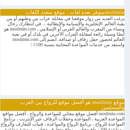
mosliminمتوفر بعدة لغات ، موقع متعدد اللغات
يرغب العديد من زوار موقعنا في مقابلة عزاب من وطنهم أو من
بقية العالم. الإنجليزية والإسبانية والإيطالية ... في انتظارك رجال
ونساء من المغرب والعالم العربي أو الإسلامي ، moslimin.com هو
أيضًا وسيلة رائعة لمقابلة العزاب الآخرين في بلدك أو في بقية
العالم لحضور حفل زفاف أو صداقة. انضم إلى moslimin.com
واستفد من خدمات المواعدة المجانية بنسبة 100٪ ؛
موقع moslimin هو أفضل موقع للزواج بين العرب
والمسلمين
moslimin.com أفضل موقع مجاني للمواعدة والزواج ، أفضل مواقع
المواعدة العربية ، المواعدة وحفلات الزفاف عبر الإنترنت ، برنامج
المواعدة للزواج ، برنامج الزواج والمواعدة ، فتيات للتعارف والزواج
، مواعدة 100 زواج مجاني ، زواج وتعارف مجاني ، دردشة مواعدة