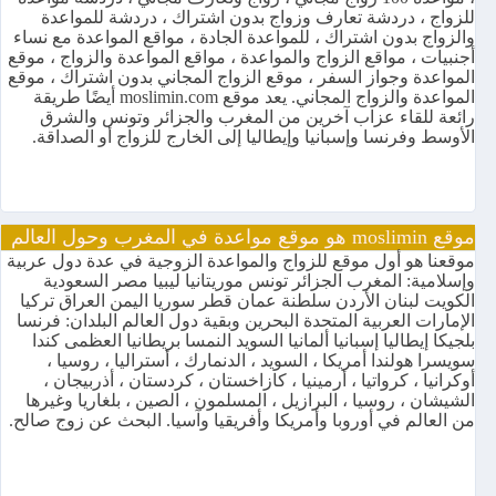
للزواج ، دردشة تعارف وزواج بدون اشتراك ، دردشة للمواعدة
والزواج بدون اشتراك ، للمواعدة الجادة ، مواقع المواعدة مع نساء
أجنبيات ، مواقع الزواج والمواعدة ، مواقع المواعدة والزواج ، موقع
المواعدة وجواز السفر ، موقع الزواج المجاني بدون اشتراك ، موقع
المواعدة والزواج المجاني. يعد موقع moslimin.com أيضًا طريقة
رائعة للقاء عزاب آخرين من المغرب والجزائر وتونس والشرق
الأوسط وفرنسا وإسبانيا وإيطاليا إلى الخارج للزواج أو الصداقة.
موقع moslimin هو موقع مواعدة في المغرب وحول العالم
موقعنا هو أول موقع للزواج والمواعدة الزوجية في عدة دول عربية
وإسلامية: المغرب الجزائر تونس موريتانيا ليبيا مصر السعودية
الكويت لبنان الأردن سلطنة عمان قطر سوريا اليمن العراق تركيا
الإمارات العربية المتحدة البحرين وبقية دول العالم البلدان: فرنسا
بلجيكا إيطاليا إسبانيا ألمانيا السويد النمسا بريطانيا العظمى كندا
سويسرا هولندا أمريكا ، السويد ، الدنمارك ، أستراليا ، روسيا ،
أوكرانيا ، كرواتيا ، أرمينيا ، كازاخستان ، كردستان ، أذربيجان ،
الشيشان ، روسيا ، البرازيل ، المسلمون ، الصين ، بلغاريا وغيرها
من العالم في أوروبا وأمريكا وأفريقيا وآسيا. البحث عن زوج صالح.